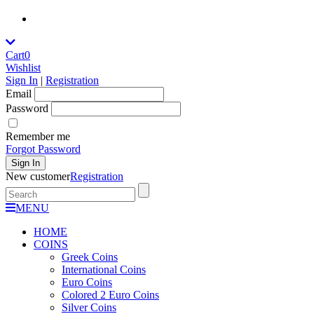
Cart
0
Wishlist
Sign In
|
Registration
Εmail
Password
Remember me
Forgot Password
Sign In
New customer
Registration
MENU
HOME
COINS
Greek Coins
International Coins
Euro Coins
Colored 2 Euro Coins
Silver Coins