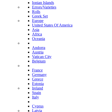
Ionian Islands
Errors/Varieties
Rolls
Greek Set
Europe
United States Of America
Asia
Africa
Oceania
Andorra
Austria
Vatican City
Belgium
France
Germany
Greece
Estonia
Ireland
Spain
Italy
Cyprus
Latvia