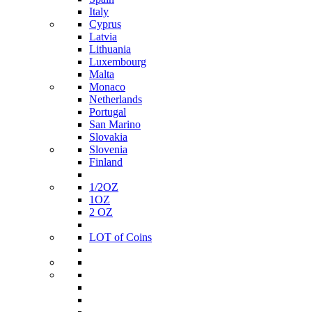
Italy
Cyprus
Latvia
Lithuania
Luxembourg
Malta
Monaco
Netherlands
Portugal
San Marino
Slovakia
Slovenia
Finland
1/2ΟΖ
1ΟΖ
2 OZ
LOT of Coins