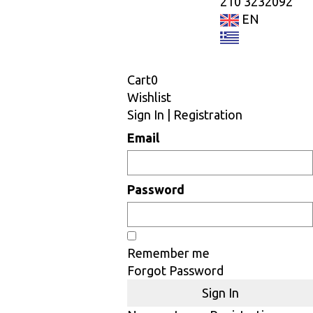
210 3232092
EN
Cart
0
Wishlist
Sign In
|
Registration
Εmail
Password
Remember me
Forgot Password
Sign In