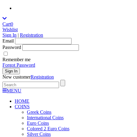
Cart
0
Wishlist
Sign In
|
Registration
Εmail
Password
Remember me
Forgot Password
Sign In
New customer
Registration
MENU
HOME
COINS
Greek Coins
International Coins
Euro Coins
Colored 2 Euro Coins
Silver Coins