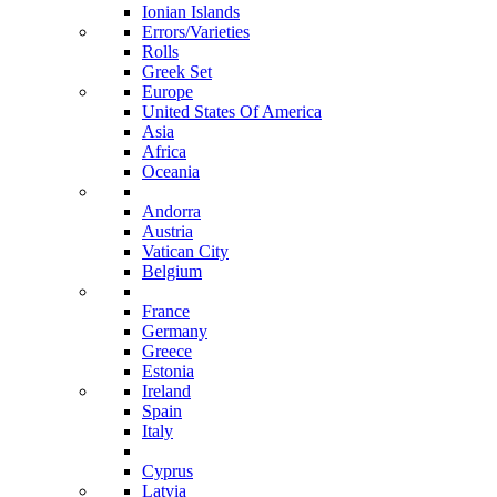
Ionian Islands
Errors/Varieties
Rolls
Greek Set
Europe
United States Of America
Asia
Africa
Oceania
Andorra
Austria
Vatican City
Belgium
France
Germany
Greece
Estonia
Ireland
Spain
Italy
Cyprus
Latvia