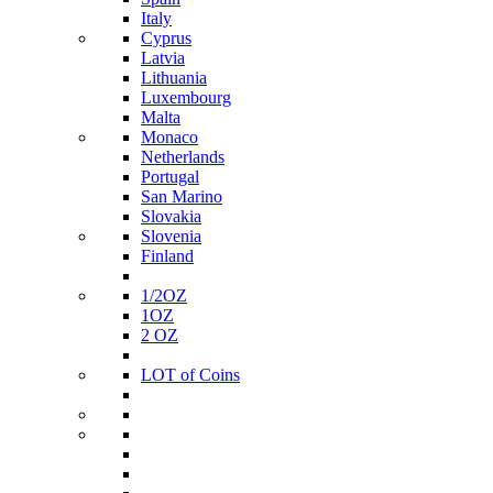
Italy
Cyprus
Latvia
Lithuania
Luxembourg
Malta
Monaco
Netherlands
Portugal
San Marino
Slovakia
Slovenia
Finland
1/2ΟΖ
1ΟΖ
2 OZ
LOT of Coins