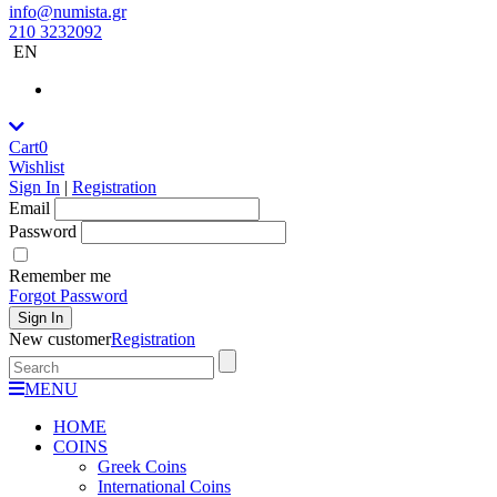
info@numista.gr
210 3232092
EN
Cart
0
Wishlist
Sign In
|
Registration
Εmail
Password
Remember me
Forgot Password
Sign In
New customer
Registration
MENU
HOME
COINS
Greek Coins
International Coins