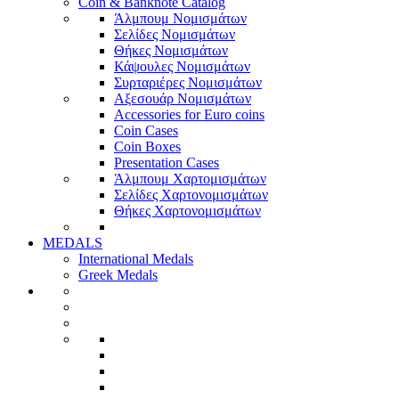
Coin & Banknote Catalog
Άλμπουμ Νομισμάτων
Σελίδες Νομισμάτων
Θήκες Νομισμάτων
Κάψουλες Νομισμάτων
Συρταριέρες Νομισμάτων
Αξεσουάρ Νομισμάτων
Accessories for Euro coins
Coin Cases
Coin Boxes
Presentation Cases
Άλμπουμ Χαρτομισμάτων
Σελίδες Χαρτονομισμάτων
Θήκες Χαρτονομισμάτων
MEDALS
International Medals
Greek Medals