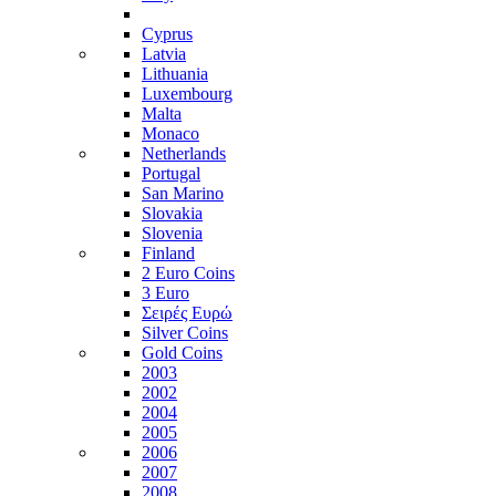
Cyprus
Latvia
Lithuania
Luxembourg
Malta
Monaco
Netherlands
Portugal
San Marino
Slovakia
Slovenia
Finland
2 Euro Coins
3 Euro
Σειρές Ευρώ
Silver Coins
Gold Coins
2003
2002
2004
2005
2006
2007
2008