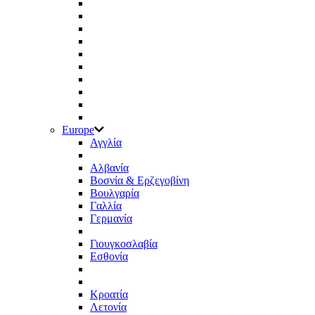
Europe
Αγγλία
Αλβανία
Βοσνία & Ερζεγοβίνη
Βουλγαρία
Γαλλία
Γερμανία
Γιουγκοσλαβία
Εσθονία
Κροατία
Λετονία