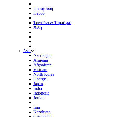
Παραγουάη
Περού
Τρινιτάντ & Τομπάγκο
Χιλή
Asia
Azerbaijan
Armenia
Afganistan
Vietnam
North Korea
Georgia
Japan
India
Indonesia
Jordan
Iran
Kazakstan
Cambodge