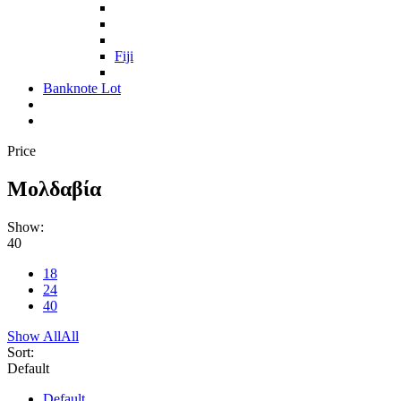
Fiji
Banknote Lot
Price
Μολδαβία
Show:
40
18
24
40
Show All
All
Sort:
Default
Default