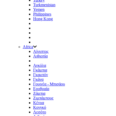
Turkey
Turkmenistan
Yemen
Philippines
Hong Kong
Africa
Aίγυπτος
Αιθιοπία
Ανκόλα
Γκάμπια
Γκαμπόν
Γκάνα
Γουινέα - Μπισάου
Ερυθραία
Ζάμπια
Ζιμπάμπουε
Κένυα
Κονγκό
Λεσότο