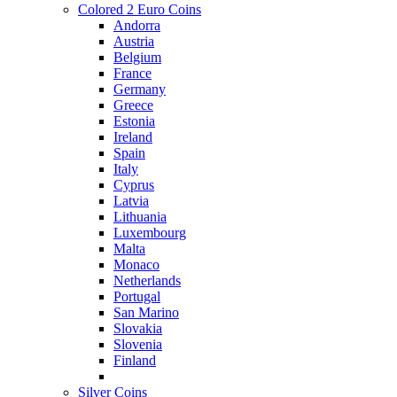
Colored 2 Euro Coins
Andorra
Austria
Belgium
France
Germany
Greece
Estonia
Ireland
Spain
Italy
Cyprus
Latvia
Lithuania
Luxembourg
Malta
Monaco
Netherlands
Portugal
San Marino
Slovakia
Slovenia
Finland
Silver Coins