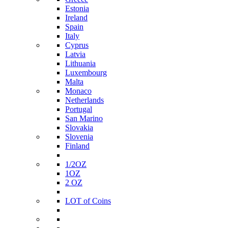
Estonia
Ireland
Spain
Italy
Cyprus
Latvia
Lithuania
Luxembourg
Malta
Monaco
Netherlands
Portugal
San Marino
Slovakia
Slovenia
Finland
1/2ΟΖ
1ΟΖ
2 OZ
LOT of Coins