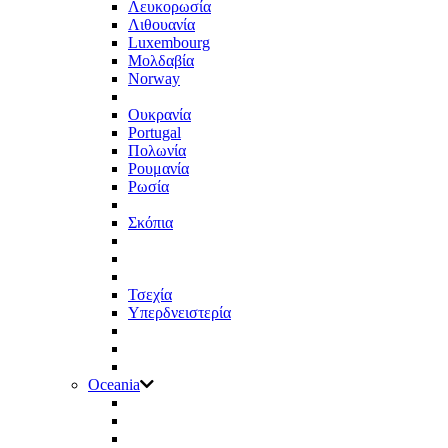
Λευκορωσία
Λιθουανία
Luxembourg
Μολδαβία
Norway
Ουκρανία
Portugal
Πολωνία
Ρουμανία
Ρωσία
Σκόπια
Τσεχία
Υπερδνειστερία
Oceania