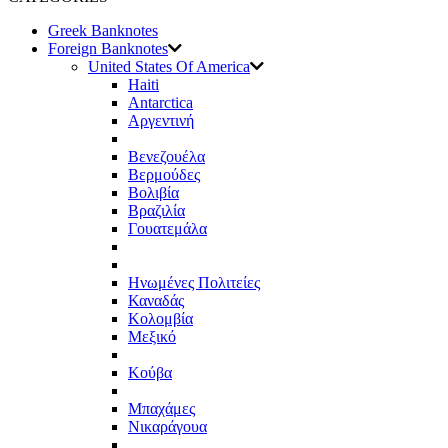
Greek Banknotes
Foreign Banknotes
United States Of America
Haiti
Antarctica
Αργεντινή
Βενεζουέλα
Βερμούδες
Βολιβία
Βραζιλία
Γουατεμάλα
Ηνωμένες Πολιτείες
Καναδάς
Κολομβία
Μεξικό
Κούβα
Μπαχάμες
Νικαράγουα