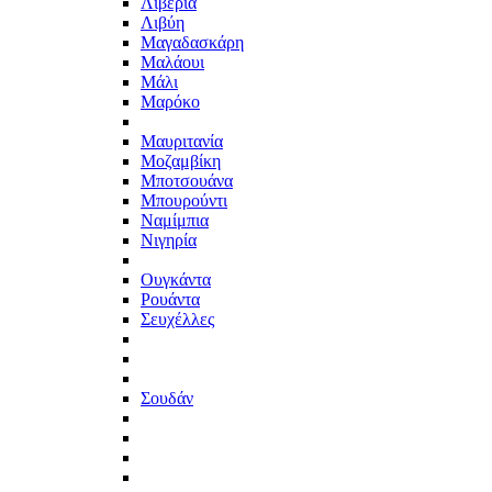
Λιβερία
Λιβύη
Μαγαδασκάρη
Μαλάουι
Μάλι
Μαρόκο
Μαυριτανία
Μοζαμβίκη
Μποτσουάνα
Μπουρούντι
Ναμίμπια
Νιγηρία
Ουγκάντα
Ρουάντα
Σευχέλλες
Σουδάν