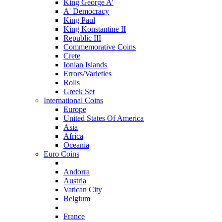
King George A'
Α' Democracy
King Paul
King Konstantine II
Republic III
Commemorative Coins
Crete
Ionian Islands
Errors/Varieties
Rolls
Greek Set
International Coins
Europe
United States Of America
Asia
Africa
Oceania
Euro Coins
Andorra
Austria
Vatican City
Belgium
France