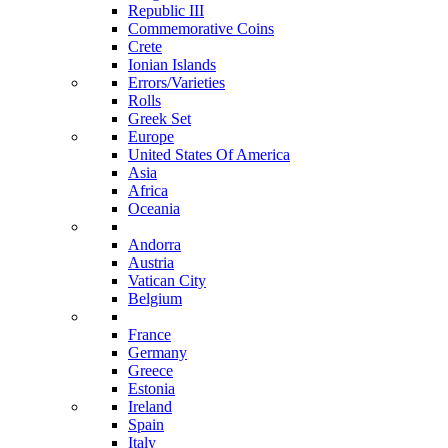
Republic III
Commemorative Coins
Crete
Ionian Islands
Errors/Varieties
Rolls
Greek Set
Europe
United States Of America
Asia
Africa
Oceania
Andorra
Austria
Vatican City
Belgium
France
Germany
Greece
Estonia
Ireland
Spain
Italy