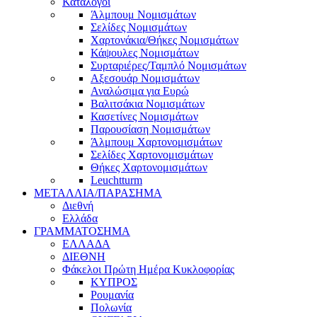
Κατάλογοι
Άλμπουμ Νομισμάτων
Σελίδες Νομισμάτων
Χαρτονάκια/Θήκες Νομισμάτων
Κάψουλες Νομισμάτων
Συρταριέρες/Ταμπλό Νομισμάτων
Αξεσουάρ Νομισμάτων
Αναλώσιμα για Ευρώ
Βαλιτσάκια Νομισμάτων
Κασετίνες Νομισμάτων
Παρουσίαση Νομισμάτων
Άλμπουμ Χαρτονομισμάτων
Σελίδες Χαρτονομισμάτων
Θήκες Χαρτονομισμάτων
Leuchtturm
ΜΕΤΑΛΛΙΑ/ΠΑΡΑΣΗΜΑ
Διεθνή
Ελλάδα
ΓΡΑΜΜΑΤΟΣΗΜΑ
ΕΛΛΑΔΑ
ΔΙΕΘΝΗ
Φάκελοι Πρώτη Ημέρα Κυκλοφορίας
ΚΥΠΡΟΣ
Ρουμανία
Πολωνία