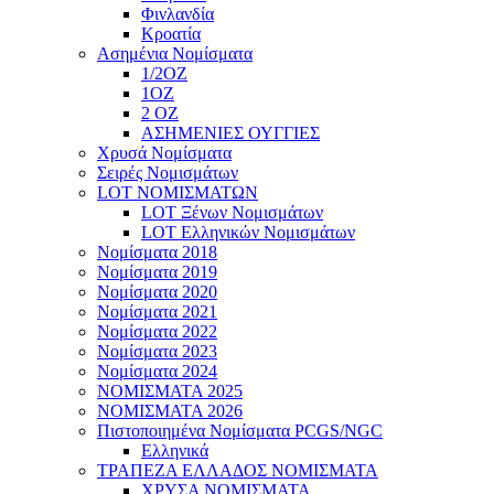
Φινλανδία
Κροατία
Ασημένια Νομίσματα
1/2ΟΖ
1ΟΖ
2 OZ
ΑΣΗΜΕΝΙΕΣ ΟΥΓΓΙΕΣ
Χρυσά Νομίσματα
Σειρές Νομισμάτων
LOT ΝΟΜΙΣΜΑΤΩΝ
LOT Ξένων Νομισμάτων
LOT Ελληνικών Νομισμάτων
Νομίσματα 2018
Νομίσματα 2019
Νομίσματα 2020
Νομίσματα 2021
Νομίσματα 2022
Νομίσματα 2023
Νομίσματα 2024
ΝΟΜΙΣΜΑΤΑ 2025
ΝΟΜΙΣΜΑΤΑ 2026
Πιστοποιημένα Νομίσματα PCGS/NGC
Ελληνικά
ΤΡΑΠΕΖΑ ΕΛΛΑΔΟΣ ΝΟΜΙΣΜΑΤΑ
ΧΡΥΣΑ ΝΟΜΙΣΜΑΤΑ