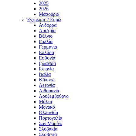
2025
2026
Μασούρια
Έγχρωμα 2 Ευρώ
Ανδόρρα
Αυστρία
Βέλγιο
Γαλλία
Γερμανία
Ελλάδα
Εσθονία
Ιρλανδία
Ισπανία
Ιταλία
Κύπρος
Λετονία
Λιθουανία
Λουξεμβούργο
Μάλτα
Μονακό
Ολλανδία
Πορτογαλία
Σαν Μαρίνο
Σλοβακία
Σλοβενία