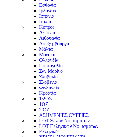
Εσθονία
Ιρλανδία
Ισπανία
Ιταλία
Κύπρος
Λετονία
Λιθουανία
Λουξεμβούργο
Μάλτα
Μονακό
Ολλανδία
Πορτογαλία
Σαν Μαρίνο
Σλοβακία
Σλοβενία
Φινλανδία
Κροατία
1/2ΟΖ
1ΟΖ
2 OZ
ΑΣΗΜΕΝΙΕΣ ΟΥΓΓΙΕΣ
LOT Ξένων Νομισμάτων
LOT Ελληνικών Νομισμάτων
Ελληνικά