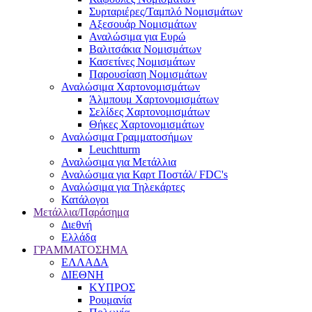
Συρταριέρες/Ταμπλό Νομισμάτων
Αξεσουάρ Νομισμάτων
Αναλώσιμα για Ευρώ
Βαλιτσάκια Νομισμάτων
Κασετίνες Νομισμάτων
Παρουσίαση Νομισμάτων
Αναλώσιμα Χαρτονομισμάτων
Άλμπουμ Χαρτονομισμάτων
Σελίδες Χαρτονομισμάτων
Θήκες Χαρτονομισμάτων
Αναλώσιμα Γραμματοσήμων
Leuchtturm
Αναλώσιμα για Μετάλλια
Αναλώσιμα για Καρτ Ποστάλ/ FDC's
Αναλώσιμα για Τηλεκάρτες
Κατάλογοι
Μετάλλια/Παράσημα
Διεθνή
Ελλάδα
ΓΡΑΜΜΑΤΟΣΗΜΑ
ΕΛΛΑΔΑ
ΔΙΕΘΝΗ
ΚΥΠΡΟΣ
Ρουμανία