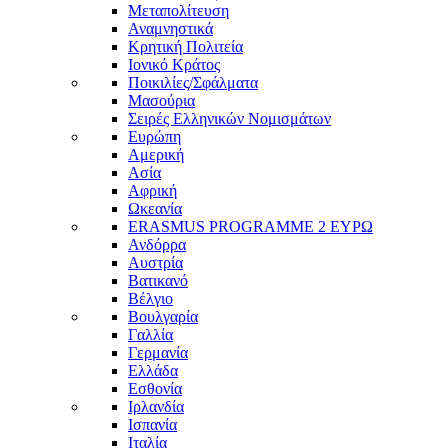
Μεταπολίτευση
Αναμνηστικά
Κρητική Πολιτεία
Ιονικό Κράτος
Ποικιλίες/Σφάλματα
Μασούρια
Σειρές Ελληνικών Νομισμάτων
Ευρώπη
Αμερική
Ασία
Αφρική
Ωκεανία
ERASMUS PROGRAMME 2 ΕΥΡΩ
Ανδόρρα
Αυστρία
Βατικανό
Βέλγιο
Βουλγαρία
Γαλλία
Γερμανία
Ελλάδα
Εσθονία
Ιρλανδία
Ισπανία
Ιταλία