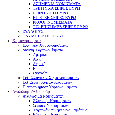
ΑΣΗΜΕΝΙΑ ΝΟΜΙΣΜΑΤΑ
ΤΡΙΠΤΥΧΑ ΣΕΙΡΕΣ ΕΥΡΩ
COIN CARD ΕΥΡΩ
BLISTER ΣΕΙΡΕΣ ΕΥΡΩ
PROOF ΝΟΜΙΣΜΑΤΑ
Τ.Ε. ΕΠΙΣΗΜΕΣ ΣΕΙΡΕΣ ΕΥΡΩ
ΣΥΛΛΟΓΕΣ
ΟΛΥΜΠΙΑΚΟΙ ΑΓΩΝΕΣ
Χαρτονομίσματα
Eλληνικά Χαρτονομίσματα
Διεθνή Χαρτονομίσματα
Αμερική
Ασία
Αφρική
Ευρώπη
Ωκεανία
Lot Ελληνικών Χαρτονομισμάτων
Lot Ξένων Χαρτονομισμάτων
Πιστοποιημένα Χαρτονομίσματα
Αναλώσιμα/Αξεσουάρ
Αναλώσιμα Νομισμάτων
Άλμπουμ Νομισμάτων
Σελίδες Νομισμάτων
Χαρτονάκια/Θήκες Νομισμάτων
Κάψουλες Νομισμάτων