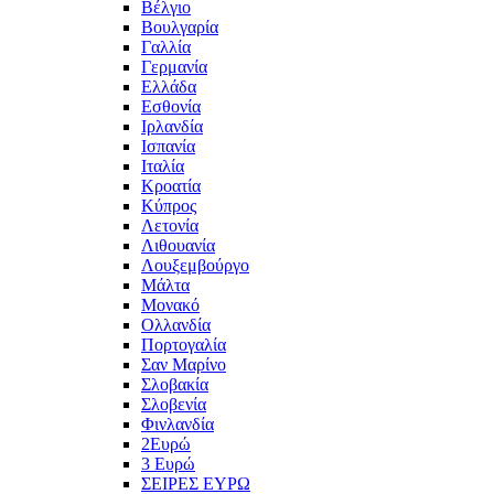
Βέλγιο
Βουλγαρία
Γαλλία
Γερμανία
Ελλάδα
Εσθονία
Ιρλανδία
Ισπανία
Ιταλία
Κροατία
Κύπρος
Λετονία
Λιθουανία
Λουξεμβούργο
Μάλτα
Μονακό
Ολλανδία
Πορτογαλία
Σαν Μαρίνο
Σλοβακία
Σλοβενία
Φινλανδία
2Ευρώ
3 Ευρώ
ΣΕΙΡΕΣ ΕΥΡΩ