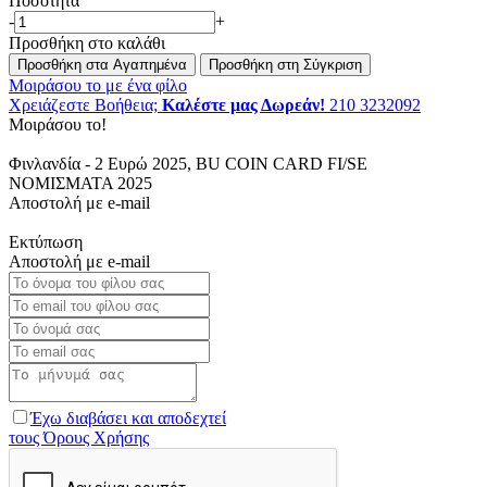
Ποσότητα
-
+
Προσθήκη στο καλάθι
Προσθήκη στα Αγαπημένα
Προσθήκη στη Σύγκριση
Μοιράσου το με ένα φίλο
Χρειάζεστε Βοήθεια;
Καλέστε μας Δωρεάν!
210 3232092
Μοιράσου το!
Φινλανδία - 2 Ευρώ 2025, BU COIN CARD FI/SE
ΝΟΜΙΣΜΑΤΑ 2025
Αποστολή με e-mail
Εκτύπωση
Αποστολή με e-mail
Το
όνομα
Το
του
email
Το
φίλου
του
όνομά
Το
σας
φίλου
σας
email
Το
σας
σας
μήνυμά
σας
Έχω διαβάσει και αποδεχτεί
τους Όρους Χρήσης