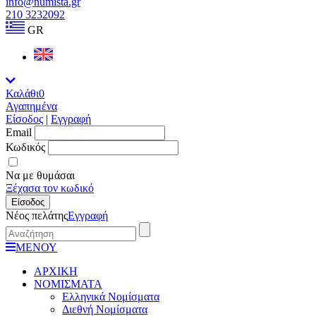
info@numista.gr
210 3232092
GR
Καλάθι
0
Αγαπημένα
Είσοδος
|
Εγγραφή
Εmail
Κωδικός
Να με θυμάσαι
Ξέχασα τον κωδικό
Είσοδος
Νέος πελάτης
Εγγραφή
ΜΕΝΟΥ
ΑΡΧΙΚΗ
ΝΟΜΙΣΜΑΤΑ
Ελληνικά Νομίσματα
Διεθνή Νομίσματα