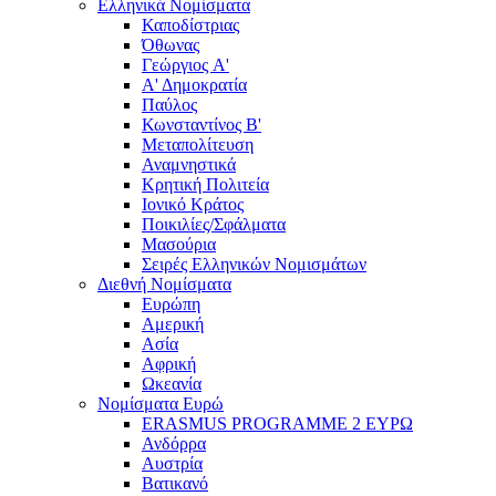
Ελληνικά Νομίσματα
Καποδίστριας
Όθωνας
Γεώργιος A'
Α' Δημοκρατία
Παύλος
Κωνσταντίνος Β'
Μεταπολίτευση
Αναμνηστικά
Κρητική Πολιτεία
Ιονικό Κράτος
Ποικιλίες/Σφάλματα
Μασούρια
Σειρές Ελληνικών Νομισμάτων
Διεθνή Νομίσματα
Ευρώπη
Αμερική
Ασία
Αφρική
Ωκεανία
Νομίσματα Ευρώ
ERASMUS PROGRAMME 2 ΕΥΡΩ
Ανδόρρα
Αυστρία
Βατικανό