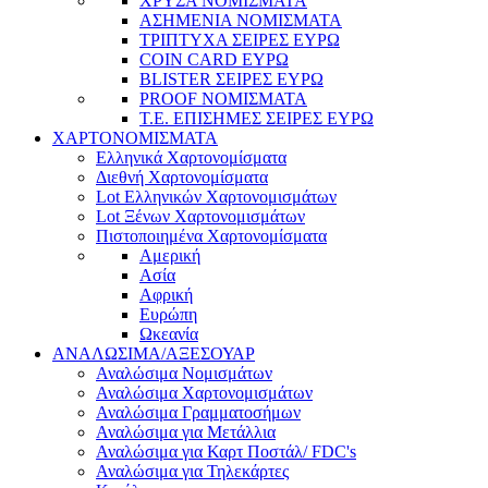
ΧΡΥΣΑ ΝΟΜΙΣΜΑΤΑ
ΑΣΗΜΕΝΙΑ ΝΟΜΙΣΜΑΤΑ
ΤΡΙΠΤΥΧΑ ΣΕΙΡΕΣ ΕΥΡΩ
COIN CARD ΕΥΡΩ
BLISTER ΣΕΙΡΕΣ ΕΥΡΩ
PROOF ΝΟΜΙΣΜΑΤΑ
Τ.Ε. ΕΠΙΣΗΜΕΣ ΣΕΙΡΕΣ ΕΥΡΩ
ΧΑΡΤΟΝΟΜΙΣΜΑΤΑ
Eλληνικά Χαρτονομίσματα
Διεθνή Χαρτονομίσματα
Lot Ελληνικών Χαρτονομισμάτων
Lot Ξένων Χαρτονομισμάτων
Πιστοποιημένα Χαρτονομίσματα
Αμερική
Ασία
Αφρική
Ευρώπη
Ωκεανία
ΑΝΑΛΩΣΙΜΑ/ΑΞΕΣΟΥΑΡ
Αναλώσιμα Νομισμάτων
Αναλώσιμα Χαρτονομισμάτων
Αναλώσιμα Γραμματοσήμων
Αναλώσιμα για Μετάλλια
Αναλώσιμα για Καρτ Ποστάλ/ FDC's
Αναλώσιμα για Τηλεκάρτες