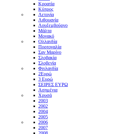
Κροατία
Κύπρος
Λετονία
Λιθουανία
Λουξεμβούργο
Μάλτα
Μονακό
Ολλανδία
Πορτογαλία
Σαν Μαρίνο
Σλοβακία
Σλοβενία
Φινλανδία
2Ευρώ
3 Ευρώ
ΣΕΙΡΕΣ ΕΥΡΩ
Ασημένια
Χρυσά
2003
2002
2004
2005
2006
2007
2008