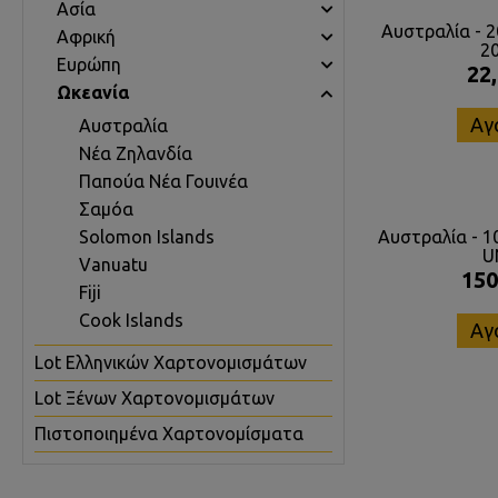
Ασία
Αυστραλία - 2
Αφρική
2
Ευρώπη
22
Ωκεανία
Αγ
Αυστραλία
Νέα Ζηλανδία
Παπούα Νέα Γουινέα
Σαμόα
Solomon Islands
Αυστραλία - 10
U
Vanuatu
150
Fiji
Cook Islands
Αγ
Lot Ελληνικών Χαρτονομισμάτων
Lot Ξένων Χαρτονομισμάτων
Πιστοποιημένα Χαρτονομίσματα