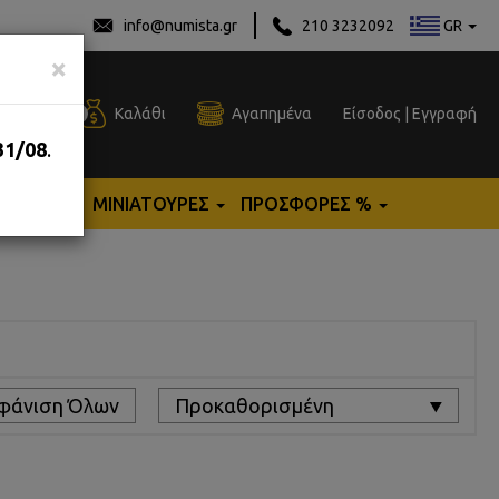
GR
info@numista.gr
210 3232092
×
0
Καλάθι
Αγαπημένα
Είσοδος
|
Εγγραφή
31/08
.
ΟΣΗΜΑ
ΜΙΝΙΑΤΟΥΡΕΣ
ΠΡΟΣΦΟΡΕΣ %
φάνιση Όλων
Προκαθορισμένη