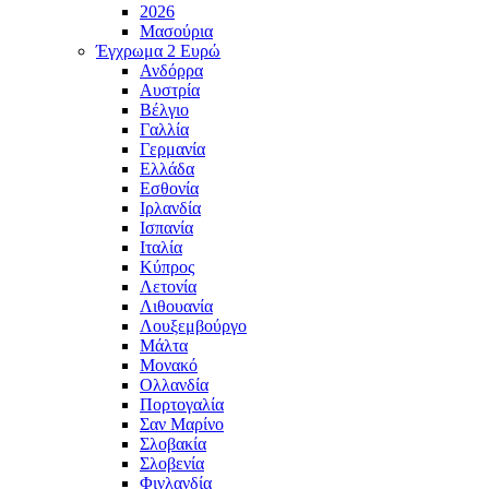
2026
Μασούρια
Έγχρωμα 2 Ευρώ
Ανδόρρα
Αυστρία
Βέλγιο
Γαλλία
Γερμανία
Ελλάδα
Εσθονία
Ιρλανδία
Ισπανία
Ιταλία
Κύπρος
Λετονία
Λιθουανία
Λουξεμβούργο
Μάλτα
Μονακό
Ολλανδία
Πορτογαλία
Σαν Μαρίνο
Σλοβακία
Σλοβενία
Φινλανδία