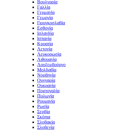
Βουλγαρία
Γαλλία
Γερμανία
Γεωργία
Γιουγκοσλαβία
Εσθονία
Ισλανδία
Ισπανία
Κροατία
Λετονία
Λευκορωσία
Λιθουανία
Λουξεμβούργο
Μολδαβία
Νορβηγία
Ουγγαρία
Ουκρανία
Πορτογαλία
Πολωνία
Ρουμανία
Ρωσία
Σερβία
Σκόπια
Σλοβακία
Σλοβενία