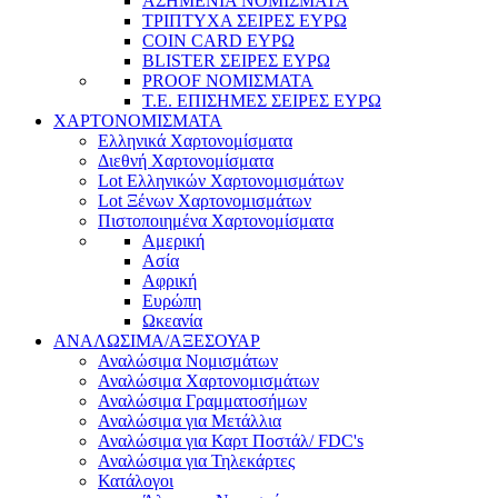
ΑΣΗΜΕΝΙΑ ΝΟΜΙΣΜΑΤΑ
ΤΡΙΠΤΥΧΑ ΣΕΙΡΕΣ ΕΥΡΩ
COIN CARD ΕΥΡΩ
BLISTER ΣΕΙΡΕΣ ΕΥΡΩ
PROOF ΝΟΜΙΣΜΑΤΑ
Τ.Ε. ΕΠΙΣΗΜΕΣ ΣΕΙΡΕΣ ΕΥΡΩ
ΧΑΡΤΟΝΟΜΙΣΜΑΤΑ
Eλληνικά Χαρτονομίσματα
Διεθνή Χαρτονομίσματα
Lot Ελληνικών Χαρτονομισμάτων
Lot Ξένων Χαρτονομισμάτων
Πιστοποιημένα Χαρτονομίσματα
Αμερική
Ασία
Αφρική
Ευρώπη
Ωκεανία
ΑΝΑΛΩΣΙΜΑ/ΑΞΕΣΟΥΑΡ
Αναλώσιμα Νομισμάτων
Αναλώσιμα Χαρτονομισμάτων
Αναλώσιμα Γραμματοσήμων
Αναλώσιμα για Μετάλλια
Αναλώσιμα για Καρτ Ποστάλ/ FDC's
Αναλώσιμα για Τηλεκάρτες
Κατάλογοι