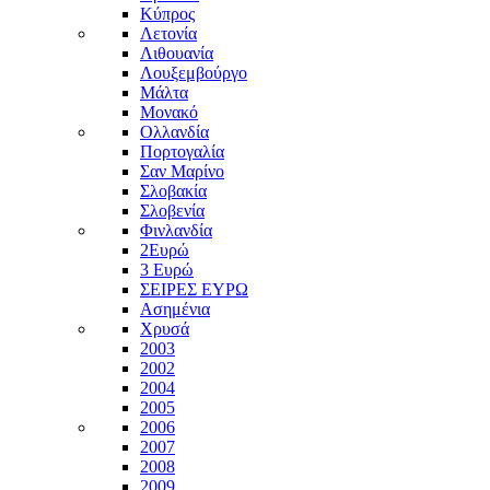
Κύπρος
Λετονία
Λιθουανία
Λουξεμβούργο
Μάλτα
Μονακό
Ολλανδία
Πορτογαλία
Σαν Μαρίνο
Σλοβακία
Σλοβενία
Φινλανδία
2Ευρώ
3 Ευρώ
ΣΕΙΡΕΣ ΕΥΡΩ
Ασημένια
Χρυσά
2003
2002
2004
2005
2006
2007
2008
2009