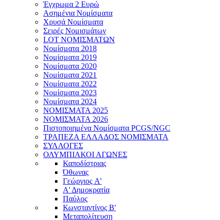
Έγχρωμα 2 Ευρώ
Ασημένια Νομίσματα
Χρυσά Νομίσματα
Σειρές Νομισμάτων
LOT ΝΟΜΙΣΜΑΤΩΝ
Νομίσματα 2018
Νομίσματα 2019
Νομίσματα 2020
Νομίσματα 2021
Νομίσματα 2022
Νομίσματα 2023
Νομίσματα 2024
ΝΟΜΙΣΜΑΤΑ 2025
ΝΟΜΙΣΜΑΤΑ 2026
Πιστοποιημένα Νομίσματα PCGS/NGC
ΤΡΑΠΕΖΑ ΕΛΛΑΔΟΣ ΝΟΜΙΣΜΑΤΑ
ΣΥΛΛΟΓΕΣ
ΟΛΥΜΠΙΑΚΟΙ ΑΓΩΝΕΣ
Καποδίστριας
Όθωνας
Γεώργιος A'
Α' Δημοκρατία
Παύλος
Κωνσταντίνος Β'
Μεταπολίτευση