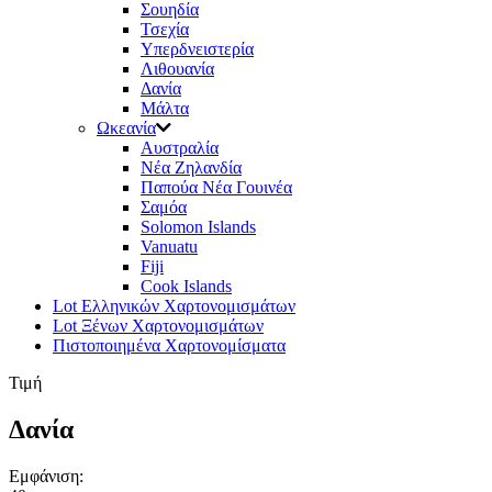
Σουηδία
Τσεχία
Υπερδνειστερία
Λιθουανία
Δανία
Μάλτα
Ωκεανία
Αυστραλία
Νέα Ζηλανδία
Παπούα Νέα Γουινέα
Σαμόα
Solomon Islands
Vanuatu
Fiji
Cook Islands
Lot Ελληνικών Χαρτονομισμάτων
Lot Ξένων Χαρτονομισμάτων
Πιστοποιημένα Χαρτονομίσματα
Τιμή
Δανία
Εμφάνιση: