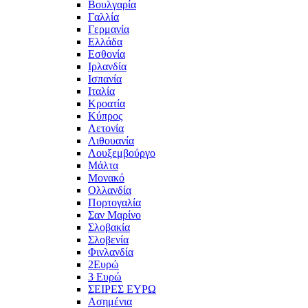
Βουλγαρία
Γαλλία
Γερμανία
Ελλάδα
Εσθονία
Ιρλανδία
Ισπανία
Ιταλία
Κροατία
Κύπρος
Λετονία
Λιθουανία
Λουξεμβούργο
Μάλτα
Μονακό
Ολλανδία
Πορτογαλία
Σαν Μαρίνο
Σλοβακία
Σλοβενία
Φινλανδία
2Ευρώ
3 Ευρώ
ΣΕΙΡΕΣ ΕΥΡΩ
Ασημένια