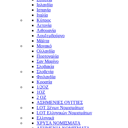
Ιρλανδία
Ισπανία
Ιταλία
Κύπρος
Λετονία
Λιθουανία
Λουξεμβούργο
Μάλτα
Μονακό
Ολλανδία
Πορτογαλία
Σαν Μαρίνο
Σλοβακία
Σλοβενία
Φινλανδία
Κροατία
1/2ΟΖ
1ΟΖ
2 OZ
ΑΣΗΜΕΝΙΕΣ ΟΥΓΓΙΕΣ
LOT Ξένων Νομισμάτων
LOT Ελληνικών Νομισμάτων
Ελληνικά
ΧΡΥΣΑ ΝΟΜΙΣΜΑΤΑ