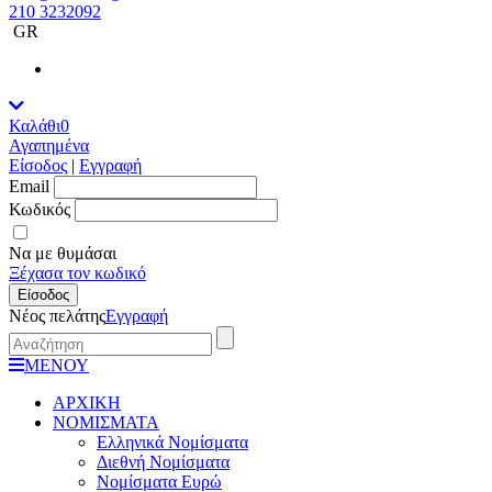
210 3232092
GR
Καλάθι
0
Αγαπημένα
Είσοδος
|
Εγγραφή
Εmail
Κωδικός
Να με θυμάσαι
Ξέχασα τον κωδικό
Είσοδος
Νέος πελάτης
Εγγραφή
ΜΕΝΟΥ
ΑΡΧΙΚΗ
ΝΟΜΙΣΜΑΤΑ
Ελληνικά Νομίσματα
Διεθνή Νομίσματα
Νομίσματα Ευρώ