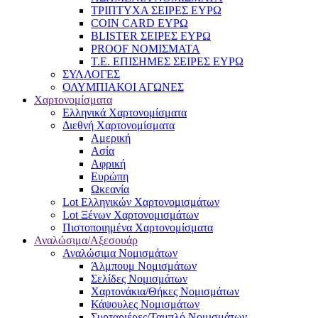
ΤΡΙΠΤΥΧΑ ΣΕΙΡΕΣ ΕΥΡΩ
COIN CARD ΕΥΡΩ
BLISTER ΣΕΙΡΕΣ ΕΥΡΩ
PROOF ΝΟΜΙΣΜΑΤΑ
Τ.Ε. ΕΠΙΣΗΜΕΣ ΣΕΙΡΕΣ ΕΥΡΩ
ΣΥΛΛΟΓΕΣ
ΟΛΥΜΠΙΑΚΟΙ ΑΓΩΝΕΣ
Χαρτονομίσματα
Eλληνικά Χαρτονομίσματα
Διεθνή Χαρτονομίσματα
Αμερική
Ασία
Αφρική
Ευρώπη
Ωκεανία
Lot Ελληνικών Χαρτονομισμάτων
Lot Ξένων Χαρτονομισμάτων
Πιστοποιημένα Χαρτονομίσματα
Αναλώσιμα/Αξεσουάρ
Αναλώσιμα Νομισμάτων
Άλμπουμ Νομισμάτων
Σελίδες Νομισμάτων
Χαρτονάκια/Θήκες Νομισμάτων
Κάψουλες Νομισμάτων
Συρταριέρες/Ταμπλό Νομισμάτων