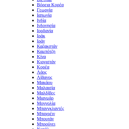
Βόρεια Κορέα
Γεωργία
Ιαπωνία
Ινδία
Ινδονησία
Ιορδανία
Ιράκ
Ιράν
Καζακστάν
Καμπότζη
Κίνα
Κιργιστάν
Κορέα
Λάος
Λίβανος
Μακάου
Μαλαισία
Μαλδίβες
Μιανμάρ
Μογγολία
Μπανγκλαντές
Μπαχρέιν
Μπουτάν
Μπρούνει