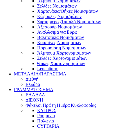
Άλμπουμ Νομισμάτων
Σελίδες Νομισμάτων
Χαρτονάκια/Θήκες Νομισμάτων
Κάψουλες Νομισμάτων
Συρταριέρες/Ταμπλό Νομισμάτων
Αξεσουάρ Νομισμάτων
Αναλώσιμα για Ευρώ
Βαλιτσάκια Νομισμάτων
Κασετίνες Νομισμάτων
Παρουσίαση Νομισμάτων
Άλμπουμ Χαρτονομισμάτων
Σελίδες Χαρτονομισμάτων
Θήκες Χαρτονομισμάτων
Leuchtturm
ΜΕΤΑΛΛΙΑ/ΠΑΡΑΣΗΜΑ
Διεθνή
Ελλάδα
ΓΡΑΜΜΑΤΟΣΗΜΑ
ΕΛΛΑΔΑ
ΔΙΕΘΝΗ
Φάκελοι Πρώτη Ημέρα Κυκλοφορίας
ΚΥΠΡΟΣ
Ρουμανία
Πολωνία
ΟΥΓΓΑΡΙΑ