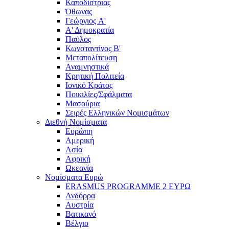
Καποδίστριας
Όθωνας
Γεώργιος A'
Α' Δημοκρατία
Παύλος
Κωνσταντίνος Β'
Μεταπολίτευση
Αναμνηστικά
Κρητική Πολιτεία
Ιονικό Κράτος
Ποικιλίες/Σφάλματα
Μασούρια
Σειρές Ελληνικών Νομισμάτων
Διεθνή Νομίσματα
Ευρώπη
Αμερική
Ασία
Αφρική
Ωκεανία
Νομίσματα Ευρώ
ERASMUS PROGRAMME 2 ΕΥΡΩ
Ανδόρρα
Αυστρία
Βατικανό
Βέλγιο