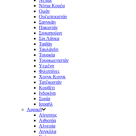
Νεπάλ
Νότια Κορέα
Ομάν
Ουζμπεκιστάν
Σανγκάη
Πακιστάν
Σιγκαπούρη
Σρι Λάνκα
Ταιβάν
Ταυλάνδη
Τουρκία
Τουρκμενιστάν
Υεμένη
Φιλιππίνες
Χονγκ Κονγκ
Τατζικιστάν
Κουβέιτ
Ινδοκίνα
Συρία
Ισραήλ
Αφρική
Aίγυπτος
Αιθιοπία
Αλγερία
Ανγκόλα