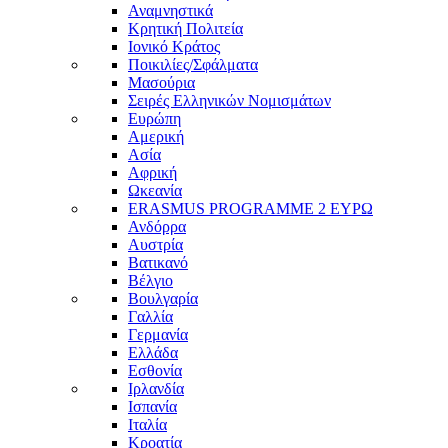
Αναμνηστικά
Κρητική Πολιτεία
Ιονικό Κράτος
Ποικιλίες/Σφάλματα
Μασούρια
Σειρές Ελληνικών Νομισμάτων
Ευρώπη
Αμερική
Ασία
Αφρική
Ωκεανία
ERASMUS PROGRAMME 2 ΕΥΡΩ
Ανδόρρα
Αυστρία
Βατικανό
Βέλγιο
Βουλγαρία
Γαλλία
Γερμανία
Ελλάδα
Εσθονία
Ιρλανδία
Ισπανία
Ιταλία
Κροατία