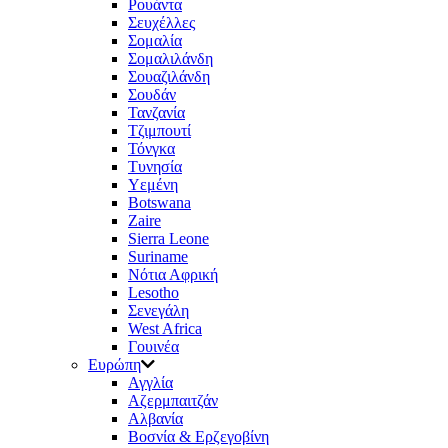
Ρουάντα
Σευχέλλες
Σομαλία
Σομαλιλάνδη
Σουαζιλάνδη
Σουδάν
Τανζανία
Τζιμπουτί
Τόνγκα
Τυνησία
Υεμένη
Botswana
Zaire
Sierra Leone
Suriname
Νότια Αφρική
Lesotho
Σενεγάλη
West Africa
Γουινέα
Ευρώπη
Αγγλία
Αζερμπαιτζάν
Αλβανία
Βοσνία & Ερζεγοβίνη