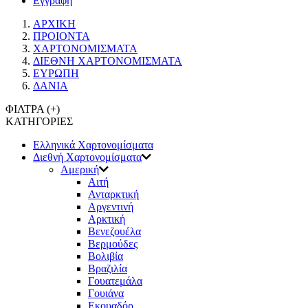
Εγγραφή
ΑΡΧΙΚΗ
ΠΡΟΙΟΝΤΑ
ΧΑΡΤΟΝΟΜΙΣΜΑΤΑ
ΔΙΕΘΝΗ ΧΑΡΤΟΝΟΜΙΣΜΑΤΑ
ΕΥΡΩΠΗ
ΔΑΝΙΑ
ΦΙΛΤΡΑ (
+
)
ΚΑΤΗΓΟΡΙΕΣ
Eλληνικά Χαρτονομίσματα
Διεθνή Χαρτονομίσματα
Αμερική
Αιτή
Ανταρκτική
Αργεντινή
Αρκτική
Βενεζουέλα
Βερμούδες
Βολιβία
Βραζιλία
Γουατεμάλα
Γουιάνα
Εκουαδόρ