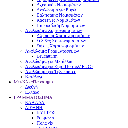
Αξεσουάρ Νομισμάτων
Αναλώσιμα για Ευρώ
Βαλιτσάκια Νομισμάτων
Κασετίνες Νομισμάτων
Παρουσίαση Νομισμάτων
Αναλώσιμα Χαρτονομισμάτων
Άλμπουμ Χαρτονομισμάτων
Σελίδες Χαρτονομισμάτων
Θήκες Χαρτονομισμάτων
Αναλώσιμα Γραμματοσήμων
Leuchtturm
Αναλώσιμα για Μετάλλια
Αναλώσιμα για Καρτ Ποστάλ/ FDC's
Αναλώσιμα για Τηλεκάρτες
Κατάλογοι
Μετάλλια/Παράσημα
Διεθνή
Ελλάδα
ΓΡΑΜΜΑΤΟΣΗΜΑ
ΕΛΛΑΔΑ
ΔΙΕΘΝΗ
ΚΥΠΡΟΣ
Ρουμανία
Πολωνία