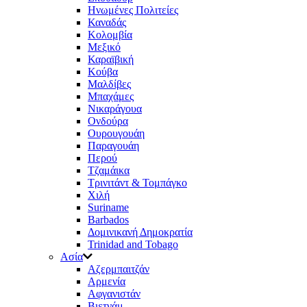
Ηνωμένες Πολιτείες
Καναδάς
Κολομβία
Μεξικό
Καραϊβική
Κούβα
Μαλδίβες
Μπαχάμες
Νικαράγουα
Ονδούρα
Ουρουγουάη
Παραγουάη
Περού
Τζαμάικα
Τρινιτάντ & Τομπάγκο
Χιλή
Suriname
Barbados
Δομινικανή Δημοκρατία
Trinidad and Tobago
Ασία
Aζερμπαιτζάν
Αρμενία
Αφγανιστάν
Βιετνάμ