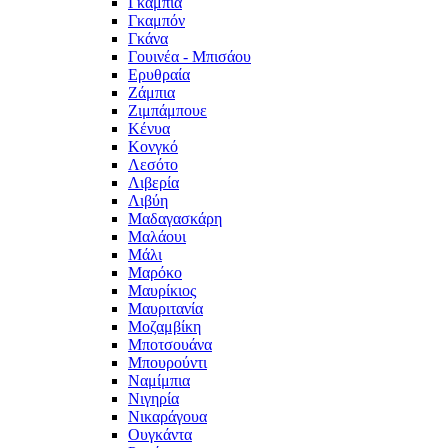
Γκάμπια
Γκαμπόν
Γκάνα
Γουινέα - Μπισάου
Ερυθραία
Ζάμπια
Ζιμπάμπουε
Κένυα
Κονγκό
Λεσότο
Λιβερία
Λιβύη
Μαδαγασκάρη
Μαλάουι
Μάλι
Μαρόκο
Μαυρίκιος
Μαυριτανία
Μοζαμβίκη
Μποτσουάνα
Μπουρούντι
Ναμίμπια
Νιγηρία
Νικαράγουα
Ουγκάντα