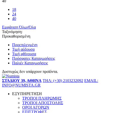
40
18
24
40
Εμφάνιση Όλων
Όλα
Ταξινόμηση:
Προκαθορισμένη
Προεπιλεγμένη
Τιμή αύξουσα
Τιμή φθίνουσα
Πρόσφατες Καταχωρήσεις
Παλιές Καταχωρήσεις
Δυστυχώς δεν υπάρχουν προϊόντα.
ΣΤΑΔΙΟΥ 39, ΑΘΗΝΑ
ΤΗΛ: (+30) 2103232092
EMAIL:
INFO@NUMISTA.GR
ΕΞΥΠΗΡΕΤΗΣΗ
ΤΡΟΠΟΙ ΠΛΗΡΩΜΗΣ
ΤΡΟΠΟΙ ΑΠΟΣΤΟΛΗΣ
ΟΡΟΙ ΑΓΟΡΩΝ
ΕΠΙΣΤΡΟΦΕΣ