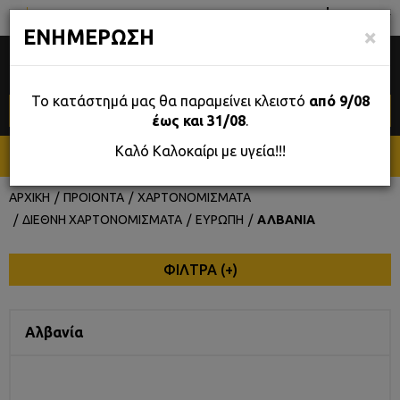
GR
Σταδίου 39, Αθήνα
×
ΕΝΗΜΕΡΩΣΗ
0
Το κατάστημά μας θα παραμείνει κλειστό
από 9/08
έως και 31/08
.
Καλό Καλοκαίρι με υγεία!!!
ΜΕΝΟΥ
ΑΡΧΙΚΗ
ΠΡΟΙΟΝΤΑ
ΧΑΡΤΟΝΟΜΙΣΜΑΤΑ
ΔΙΕΘΝΗ ΧΑΡΤΟΝΟΜΙΣΜΑΤΑ
ΕΥΡΩΠΗ
ΑΛΒΑΝΙΑ
ΦΙΛΤΡΑ (
+
)
Αλβανία