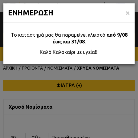
Σταδίου 39, Αθήνα
GR
×
ΕΝΗΜΕΡΩΣΗ
0
Το κατάστημά μας θα παραμείνει κλειστό
από 9/08
έως και 31/08
.
Καλό Καλοκαίρι με υγεία!!!
ΜΕΝΟΥ
ΑΡΧΙΚΗ
ΠΡΟΙΟΝΤΑ
ΝΟΜΙΣΜΑΤΑ
ΧΡΥΣΑ ΝΟΜΙΣΜΑΤΑ
ΦΙΛΤΡΑ (
+
)
Χρυσά Νομίσματα
40
Όλα
Προκαθορισμένη