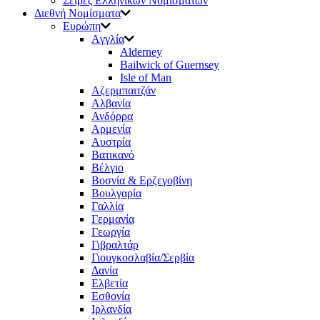
Σειρές Ελληνικών Νομισμάτων
Διεθνή Νομίσματα
Ευρώπη
Aγγλία
Αlderney
Bailwick of Guernsey
Isle of Man
Aζερμπαιτζάν
Αλβανία
Ανδόρρα
Αρμενία
Αυστρία
Βατικανό
Βέλγιο
Βοσνία & Ερζεγοβίνη
Βουλγαρία
Γαλλία
Γερμανία
Γεωργία
Γιβραλτάρ
Γιουγκοσλαβία/Σερβία
Δανία
Ελβετία
Εσθονία
Ιρλανδία