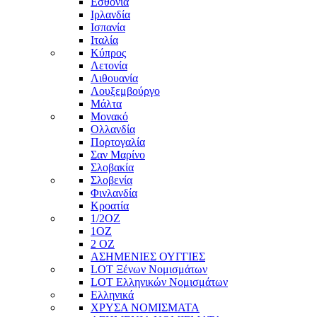
Εσθονία
Ιρλανδία
Ισπανία
Ιταλία
Κύπρος
Λετονία
Λιθουανία
Λουξεμβούργο
Μάλτα
Μονακό
Ολλανδία
Πορτογαλία
Σαν Μαρίνο
Σλοβακία
Σλοβενία
Φινλανδία
Κροατία
1/2ΟΖ
1ΟΖ
2 OZ
ΑΣΗΜΕΝΙΕΣ ΟΥΓΓΙΕΣ
LOT Ξένων Νομισμάτων
LOT Ελληνικών Νομισμάτων
Ελληνικά
ΧΡΥΣΑ ΝΟΜΙΣΜΑΤΑ