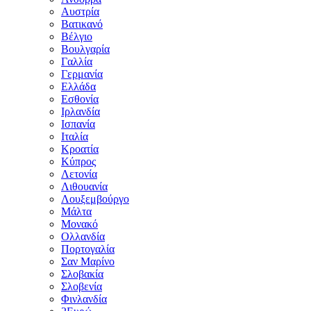
Αυστρία
Βατικανό
Βέλγιο
Βουλγαρία
Γαλλία
Γερμανία
Ελλάδα
Εσθονία
Ιρλανδία
Ισπανία
Ιταλία
Κροατία
Κύπρος
Λετονία
Λιθουανία
Λουξεμβούργο
Μάλτα
Μονακό
Ολλανδία
Πορτογαλία
Σαν Μαρίνο
Σλοβακία
Σλοβενία
Φινλανδία