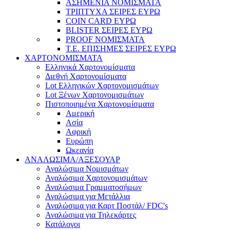
ΑΣΗΜΕΝΙΑ ΝΟΜΙΣΜΑΤΑ
ΤΡΙΠΤΥΧΑ ΣΕΙΡΕΣ ΕΥΡΩ
COIN CARD ΕΥΡΩ
BLISTER ΣΕΙΡΕΣ ΕΥΡΩ
PROOF ΝΟΜΙΣΜΑΤΑ
Τ.Ε. ΕΠΙΣΗΜΕΣ ΣΕΙΡΕΣ ΕΥΡΩ
ΧΑΡΤΟΝΟΜΙΣΜΑΤΑ
Eλληνικά Χαρτονομίσματα
Διεθνή Χαρτονομίσματα
Lot Ελληνικών Χαρτονομισμάτων
Lot Ξένων Χαρτονομισμάτων
Πιστοποιημένα Χαρτονομίσματα
Αμερική
Ασία
Αφρική
Ευρώπη
Ωκεανία
ΑΝΑΛΩΣΙΜΑ/ΑΞΕΣΟΥΑΡ
Αναλώσιμα Νομισμάτων
Αναλώσιμα Χαρτονομισμάτων
Αναλώσιμα Γραμματοσήμων
Αναλώσιμα για Μετάλλια
Αναλώσιμα για Καρτ Ποστάλ/ FDC's
Αναλώσιμα για Τηλεκάρτες
Κατάλογοι