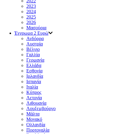
2022
2023
2024
2025
2026
Μασούρια
Έγχρωμα 2 Ευρώ
Ανδόρρα
Αυστρία
Βέλγιο
Γαλλία
Γερμανία
Ελλάδα
Εσθονία
Ιρλανδία
Ισπανία
Ιταλία
Κύπρος
Λετονία
Λιθουανία
Λουξεμβούργο
Μάλτα
Μονακό
Ολλανδία
Πορτογαλία