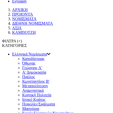
Εγγραφή
ΑΡΧΙΚΗ
ΠΡΟΙΟΝΤΑ
ΝΟΜΙΣΜΑΤΑ
ΔΙΕΘΝΗ ΝΟΜΙΣΜΑΤΑ
ΑΣΙΑ
ΚΑΜΠΟΤΖΗ
ΦΙΛΤΡΑ (
+
)
ΚΑΤΗΓΟΡΙΕΣ
Ελληνικά Νομίσματα
Καποδίστριας
Όθωνας
Γεώργιος A'
Α' Δημοκρατία
Παύλος
Κωνσταντίνος Β'
Μεταπολίτευση
Αναμνηστικά
Κρητική Πολιτεία
Ιονικό Κράτος
Ποικιλίες/Σφάλματα
Μασούρια