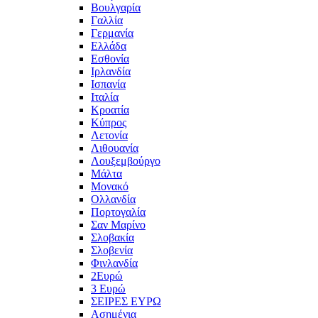
Βουλγαρία
Γαλλία
Γερμανία
Ελλάδα
Εσθονία
Ιρλανδία
Ισπανία
Ιταλία
Κροατία
Κύπρος
Λετονία
Λιθουανία
Λουξεμβούργο
Μάλτα
Μονακό
Ολλανδία
Πορτογαλία
Σαν Μαρίνο
Σλοβακία
Σλοβενία
Φινλανδία
2Ευρώ
3 Ευρώ
ΣΕΙΡΕΣ ΕΥΡΩ
Ασημένια