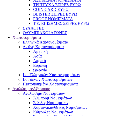
ΑΣΗΜΕΝΙΑ ΝΟΜΙΣΜΑΤΑ
ΤΡΙΠΤΥΧΑ ΣΕΙΡΕΣ ΕΥΡΩ
COIN CARD ΕΥΡΩ
BLISTER ΣΕΙΡΕΣ ΕΥΡΩ
PROOF ΝΟΜΙΣΜΑΤΑ
Τ.Ε. ΕΠΙΣΗΜΕΣ ΣΕΙΡΕΣ ΕΥΡΩ
ΣΥΛΛΟΓΕΣ
ΟΛΥΜΠΙΑΚΟΙ ΑΓΩΝΕΣ
Χαρτονομίσματα
Eλληνικά Χαρτονομίσματα
Διεθνή Χαρτονομίσματα
Αμερική
Ασία
Αφρική
Ευρώπη
Ωκεανία
Lot Ελληνικών Χαρτονομισμάτων
Lot Ξένων Χαρτονομισμάτων
Πιστοποιημένα Χαρτονομίσματα
Αναλώσιμα/Αξεσουάρ
Αναλώσιμα Νομισμάτων
Άλμπουμ Νομισμάτων
Σελίδες Νομισμάτων
Χαρτονάκια/Θήκες Νομισμάτων
Κάψουλες Νομισμάτων