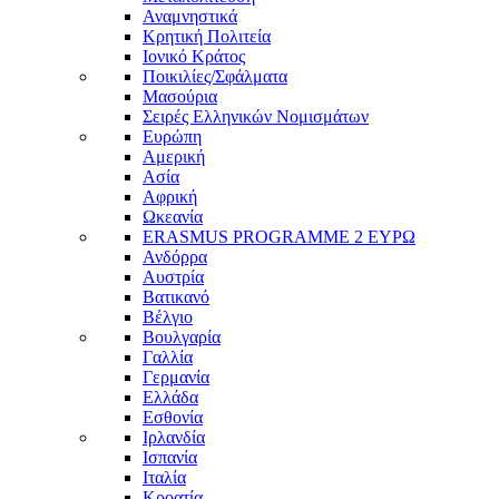
Αναμνηστικά
Κρητική Πολιτεία
Ιονικό Κράτος
Ποικιλίες/Σφάλματα
Μασούρια
Σειρές Ελληνικών Νομισμάτων
Ευρώπη
Αμερική
Ασία
Αφρική
Ωκεανία
ERASMUS PROGRAMME 2 ΕΥΡΩ
Ανδόρρα
Αυστρία
Βατικανό
Βέλγιο
Βουλγαρία
Γαλλία
Γερμανία
Ελλάδα
Εσθονία
Ιρλανδία
Ισπανία
Ιταλία
Κροατία