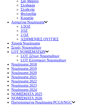
Σαν Μαρίνο
Σλοβακία
Σλοβενία
Φινλανδία
Κροατία
Ασημένια Νομίσματα
1/2ΟΖ
1ΟΖ
2 OZ
ΑΣΗΜΕΝΙΕΣ ΟΥΓΓΙΕΣ
Χρυσά Νομίσματα
Σειρές Νομισμάτων
LOT ΝΟΜΙΣΜΑΤΩΝ
LOT Ξένων Νομισμάτων
LOT Ελληνικών Νομισμάτων
Νομίσματα 2018
Νομίσματα 2019
Νομίσματα 2020
Νομίσματα 2021
Νομίσματα 2022
Νομίσματα 2023
Νομίσματα 2024
ΝΟΜΙΣΜΑΤΑ 2025
ΝΟΜΙΣΜΑΤΑ 2026
Πιστοποιημένα Νομίσματα PCGS/NGC