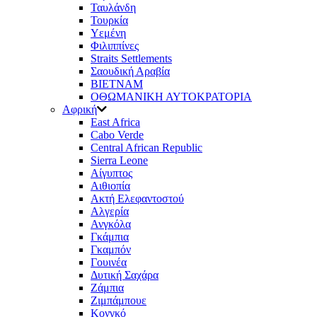
Ταυλάνδη
Τουρκία
Υεμένη
Φιλιππίνες
Straits Settlements
Σαουδική Αραβία
ΒΙΕΤΝΑΜ
ΟΘΩΜΑΝΙΚΗ ΑΥΤΟΚΡΑΤΟΡΙΑ
Αφρική
East Africa
Cabo Verde
Central African Republic
Sierra Leone
Αίγυπτος
Αιθιοπία
Ακτή Ελεφαντοστού
Αλγερία
Ανγκόλα
Γκάμπια
Γκαμπόν
Γουινέα
Δυτική Σαχάρα
Ζάμπια
Ζιμπάμπουε
Κονγκό