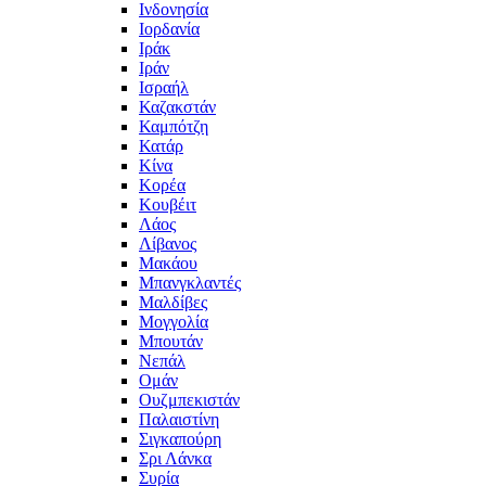
Ινδονησία
Ιορδανία
Ιράκ
Ιράν
Ισραήλ
Καζακστάν
Καμπότζη
Κατάρ
Κίνα
Κορέα
Κουβέιτ
Λάος
Λίβανος
Μακάου
Μπανγκλαντές
Μαλδίβες
Μογγολία
Μπουτάν
Νεπάλ
Ομάν
Ουζμπεκιστάν
Παλαιστίνη
Σιγκαπούρη
Σρι Λάνκα
Συρία