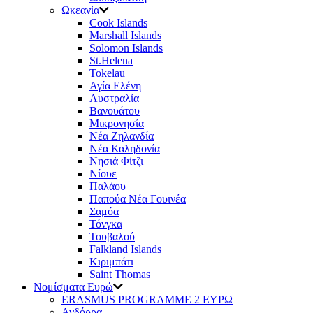
Ωκεανία
Cook Islands
Μarshall Islands
Solomon Islands
St.Helena
Tokelau
Αγία Ελένη
Αυστραλία
Βανουάτου
Μικρονησία
Νέα Ζηλανδία
Νέα Καληδονία
Νησιά Φίτζι
Νίουε
Παλάου
Παπούα Νέα Γουινέα
Σαμόα
Τόνγκα
Τουβαλού
Falkland Islands
Κιριμπάτι
Saint Thomas
Νομίσματα Ευρώ
ERASMUS PROGRAMME 2 ΕΥΡΩ
Ανδόρρα