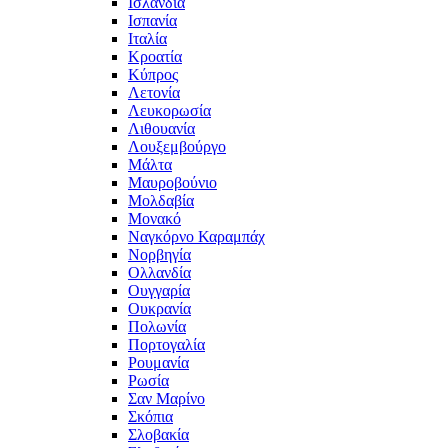
Ισλανδία
Ισπανία
Ιταλία
Κροατία
Κύπρος
Λετονία
Λευκορωσία
Λιθουανία
Λουξεμβούργο
Μάλτα
Μαυροβούνιο
Μολδαβία
Μονακό
Ναγκόρνο Καραμπάχ
Νορβηγία
Ολλανδία
Ουγγαρία
Ουκρανία
Πολωνία
Πορτογαλία
Ρουμανία
Ρωσία
Σαν Μαρίνο
Σκόπια
Σλοβακία