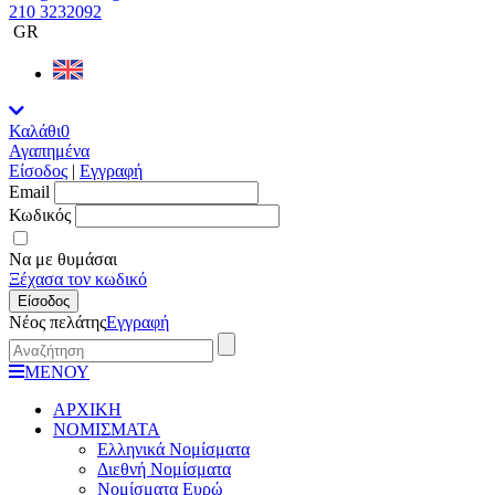
210 3232092
GR
Καλάθι
0
Αγαπημένα
Είσοδος
|
Εγγραφή
Εmail
Κωδικός
Να με θυμάσαι
Ξέχασα τον κωδικό
Είσοδος
Νέος πελάτης
Εγγραφή
ΜΕΝΟΥ
ΑΡΧΙΚΗ
ΝΟΜΙΣΜΑΤΑ
Ελληνικά Νομίσματα
Διεθνή Νομίσματα
Νομίσματα Ευρώ