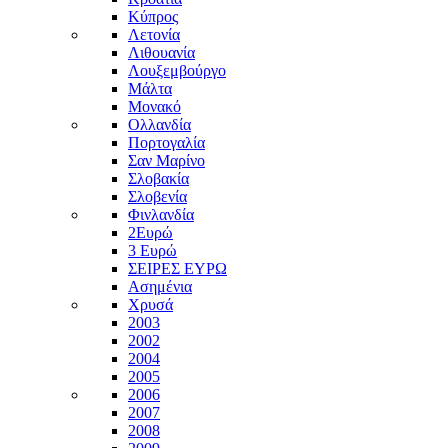
Κύπρος
Λετονία
Λιθουανία
Λουξεμβούργο
Μάλτα
Μονακό
Ολλανδία
Πορτογαλία
Σαν Μαρίνο
Σλοβακία
Σλοβενία
Φινλανδία
2Ευρώ
3 Ευρώ
ΣΕΙΡΕΣ ΕΥΡΩ
Ασημένια
Χρυσά
2003
2002
2004
2005
2006
2007
2008