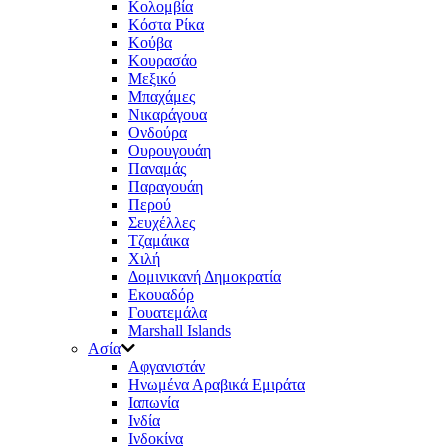
Κολομβία
Κόστα Ρίκα
Κούβα
Κουρασάο
Μεξικό
Μπαχάμες
Νικαράγουα
Ονδούρα
Ουρουγουάη
Παναμάς
Παραγουάη
Περού
Σευχέλλες
Τζαμάικα
Χιλή
Δομινικανή Δημοκρατία
Εκουαδόρ
Γουατεμάλα
Marshall Islands
Ασία
Αφγανιστάν
Ηνωμένα Αραβικά Εμιράτα
Ιαπωνία
Ινδία
Ινδοκίνα