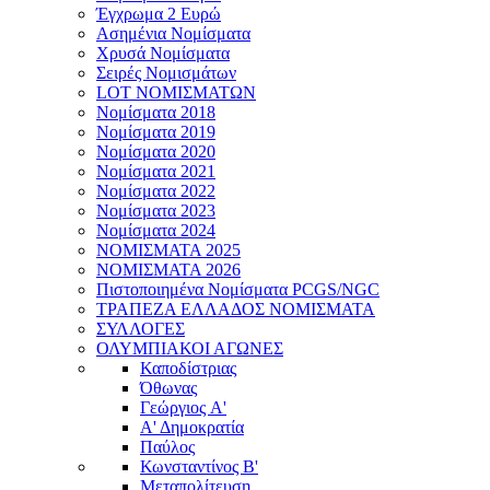
Έγχρωμα 2 Ευρώ
Ασημένια Νομίσματα
Χρυσά Νομίσματα
Σειρές Νομισμάτων
LOT ΝΟΜΙΣΜΑΤΩΝ
Νομίσματα 2018
Νομίσματα 2019
Νομίσματα 2020
Νομίσματα 2021
Νομίσματα 2022
Νομίσματα 2023
Νομίσματα 2024
ΝΟΜΙΣΜΑΤΑ 2025
ΝΟΜΙΣΜΑΤΑ 2026
Πιστοποιημένα Νομίσματα PCGS/NGC
ΤΡΑΠΕΖΑ ΕΛΛΑΔΟΣ ΝΟΜΙΣΜΑΤΑ
ΣΥΛΛΟΓΕΣ
ΟΛΥΜΠΙΑΚΟΙ ΑΓΩΝΕΣ
Καποδίστριας
Όθωνας
Γεώργιος A'
Α' Δημοκρατία
Παύλος
Κωνσταντίνος Β'
Μεταπολίτευση