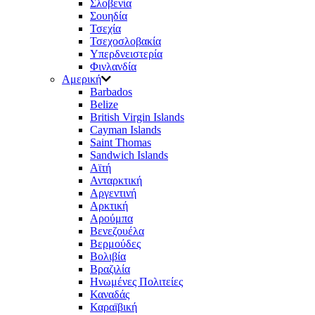
Σλοβενία
Σουηδία
Τσεχία
Τσεχοσλοβακία
Υπερδνειστερία
Φινλανδία
Αμερική
Barbados
Belize
British Virgin Islands
Cayman Islands
Saint Thomas
Sandwich Islands
Αϊτή
Ανταρκτική
Αργεντινή
Αρκτική
Αρούμπα
Βενεζουέλα
Βερμούδες
Βολιβία
Βραζιλία
Ηνωμένες Πολιτείες
Καναδάς
Καραϊβική