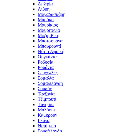
Λιβερία
Λιβύη
Μαγαδασκάρη
Μαρόκο
Μαυρίκιος
Μαυριτανία
Μοζαμβίκη
Μποτσουάνα
Μπουρουντί
Νότια Αφρική
Ουγκάντα
Ροδεσία
Ρουάντα
Σευχέλλες
Σομαλία
Σομαλιλάνδη
Σουδάν
Τανζανία
Τζιμπουτί
Τυνησία
Μαλάουι
Καμερούν
Γκάνα
Ναμίμπια
Σουαζιλάνδη