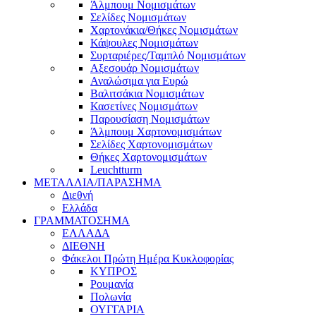
Άλμπουμ Νομισμάτων
Σελίδες Νομισμάτων
Χαρτονάκια/Θήκες Νομισμάτων
Κάψουλες Νομισμάτων
Συρταριέρες/Ταμπλό Νομισμάτων
Αξεσουάρ Νομισμάτων
Αναλώσιμα για Ευρώ
Βαλιτσάκια Νομισμάτων
Κασετίνες Νομισμάτων
Παρουσίαση Νομισμάτων
Άλμπουμ Χαρτονομισμάτων
Σελίδες Χαρτονομισμάτων
Θήκες Χαρτονομισμάτων
Leuchtturm
ΜΕΤΑΛΛΙΑ/ΠΑΡΑΣΗΜΑ
Διεθνή
Ελλάδα
ΓΡΑΜΜΑΤΟΣΗΜΑ
ΕΛΛΑΔΑ
ΔΙΕΘΝΗ
Φάκελοι Πρώτη Ημέρα Κυκλοφορίας
ΚΥΠΡΟΣ
Ρουμανία
Πολωνία
ΟΥΓΓΑΡΙΑ