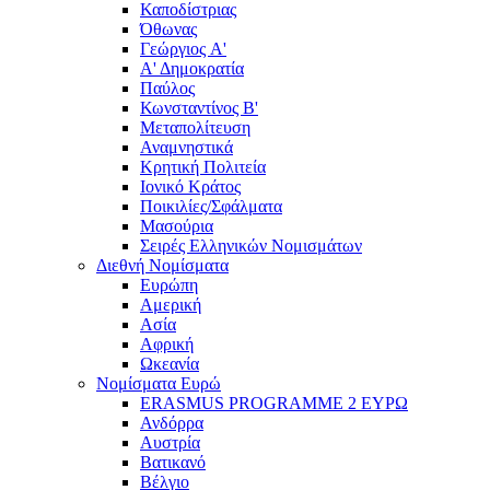
Καποδίστριας
Όθωνας
Γεώργιος A'
Α' Δημοκρατία
Παύλος
Κωνσταντίνος Β'
Μεταπολίτευση
Αναμνηστικά
Κρητική Πολιτεία
Ιονικό Κράτος
Ποικιλίες/Σφάλματα
Μασούρια
Σειρές Ελληνικών Νομισμάτων
Διεθνή Νομίσματα
Ευρώπη
Αμερική
Ασία
Αφρική
Ωκεανία
Νομίσματα Ευρώ
ERASMUS PROGRAMME 2 ΕΥΡΩ
Ανδόρρα
Αυστρία
Βατικανό
Βέλγιο