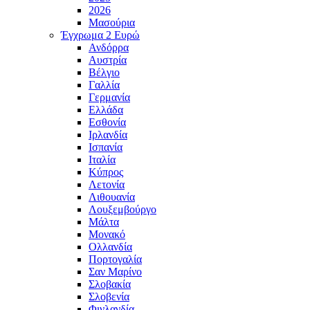
2026
Μασούρια
Έγχρωμα 2 Ευρώ
Ανδόρρα
Αυστρία
Βέλγιο
Γαλλία
Γερμανία
Ελλάδα
Εσθονία
Ιρλανδία
Ισπανία
Ιταλία
Κύπρος
Λετονία
Λιθουανία
Λουξεμβούργο
Μάλτα
Μονακό
Ολλανδία
Πορτογαλία
Σαν Μαρίνο
Σλοβακία
Σλοβενία
Φινλανδία