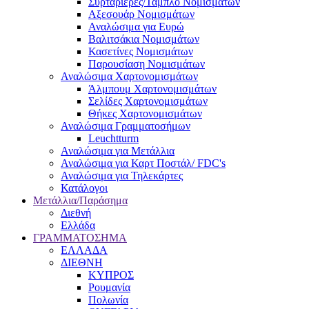
Συρταριέρες/Ταμπλό Νομισμάτων
Αξεσουάρ Νομισμάτων
Αναλώσιμα για Ευρώ
Βαλιτσάκια Νομισμάτων
Κασετίνες Νομισμάτων
Παρουσίαση Νομισμάτων
Αναλώσιμα Χαρτονομισμάτων
Άλμπουμ Χαρτονομισμάτων
Σελίδες Χαρτονομισμάτων
Θήκες Χαρτονομισμάτων
Αναλώσιμα Γραμματοσήμων
Leuchtturm
Αναλώσιμα για Μετάλλια
Αναλώσιμα για Καρτ Ποστάλ/ FDC's
Αναλώσιμα για Τηλεκάρτες
Κατάλογοι
Μετάλλια/Παράσημα
Διεθνή
Ελλάδα
ΓΡΑΜΜΑΤΟΣΗΜΑ
ΕΛΛΑΔΑ
ΔΙΕΘΝΗ
ΚΥΠΡΟΣ
Ρουμανία
Πολωνία