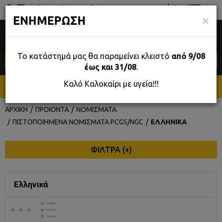
Σταδίου 39, Αθήνα
GR
×
ΕΝΗΜΕΡΩΣΗ
0
Το κατάστημά μας θα παραμείνει κλειστό
από 9/08
έως και 31/08
.
Καλό Καλοκαίρι με υγεία!!!
ΜΕΝΟΥ
ΑΡΧΙΚΗ
ΠΡΟΙΟΝΤΑ
ΝΟΜΙΣΜΑΤΑ
ΠΙΣΤΟΠΟΙΗΜΕΝΑ ΝΟΜΙΣΜΑΤΑ PCGS/NGC
ΕΛΛΗΝΙΚΑ
ΦΙΛΤΡΑ (
+
)
Ελληνικά