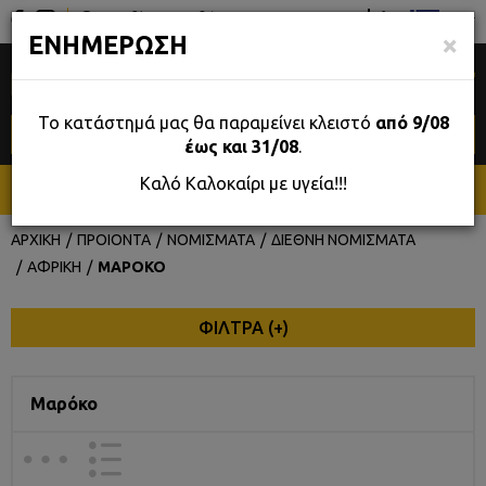
Σταδίου 39, Αθήνα
GR
×
ΕΝΗΜΕΡΩΣΗ
0
Το κατάστημά μας θα παραμείνει κλειστό
από 9/08
έως και 31/08
.
Καλό Καλοκαίρι με υγεία!!!
ΜΕΝΟΥ
ΑΡΧΙΚΗ
ΠΡΟΙΟΝΤΑ
ΝΟΜΙΣΜΑΤΑ
ΔΙΕΘΝΗ ΝΟΜΙΣΜΑΤΑ
ΑΦΡΙΚΗ
ΜΑΡΟΚΟ
ΦΙΛΤΡΑ (
+
)
Μαρόκο