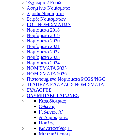
Έγχρωμα 2 Ευρώ
Ασημένια Νομίσματα
Χρυσά Νομίσματα
Σειρές Νομισμάτων
LOT ΝΟΜΙΣΜΑΤΩΝ
Νομίσματα 2018
Νομίσματα 2019
Νομίσματα 2020
Νομίσματα 2021
Νομίσματα 2022
Νομίσματα 2023
Νομίσματα 2024
ΝΟΜΙΣΜΑΤΑ 2025
ΝΟΜΙΣΜΑΤΑ 2026
Πιστοποιημένα Νομίσματα PCGS/NGC
ΤΡΑΠΕΖΑ ΕΛΛΑΔΟΣ ΝΟΜΙΣΜΑΤΑ
ΣΥΛΛΟΓΕΣ
ΟΛΥΜΠΙΑΚΟΙ ΑΓΩΝΕΣ
Καποδίστριας
Όθωνας
Γεώργιος A'
Α' Δημοκρατία
Παύλος
Κωνσταντίνος Β'
Μεταπολίτευση