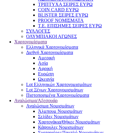
ΤΡΙΠΤΥΧΑ ΣΕΙΡΕΣ ΕΥΡΩ
COIN CARD ΕΥΡΩ
BLISTER ΣΕΙΡΕΣ ΕΥΡΩ
PROOF ΝΟΜΙΣΜΑΤΑ
Τ.Ε. ΕΠΙΣΗΜΕΣ ΣΕΙΡΕΣ ΕΥΡΩ
ΣΥΛΛΟΓΕΣ
ΟΛΥΜΠΙΑΚΟΙ ΑΓΩΝΕΣ
Χαρτονομίσματα
Eλληνικά Χαρτονομίσματα
Διεθνή Χαρτονομίσματα
Αμερική
Ασία
Αφρική
Ευρώπη
Ωκεανία
Lot Ελληνικών Χαρτονομισμάτων
Lot Ξένων Χαρτονομισμάτων
Πιστοποιημένα Χαρτονομίσματα
Αναλώσιμα/Αξεσουάρ
Αναλώσιμα Νομισμάτων
Άλμπουμ Νομισμάτων
Σελίδες Νομισμάτων
Χαρτονάκια/Θήκες Νομισμάτων
Κάψουλες Νομισμάτων
Συρταριέρες/Ταμπλό Νομισμάτων