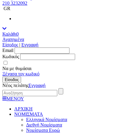
210 3232092
GR
Καλάθι
0
Αγαπημένα
Είσοδος
|
Εγγραφή
Εmail
Κωδικός
Να με θυμάσαι
Ξέχασα τον κωδικό
Είσοδος
Νέος πελάτης
Εγγραφή
ΜΕΝΟΥ
ΑΡΧΙΚΗ
ΝΟΜΙΣΜΑΤΑ
Ελληνικά Νομίσματα
Διεθνή Νομίσματα
Νομίσματα Ευρώ