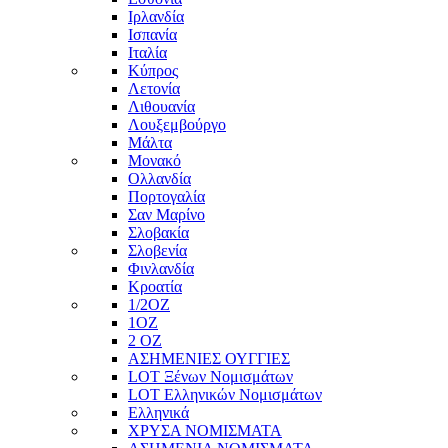
Ιρλανδία
Ισπανία
Ιταλία
Κύπρος
Λετονία
Λιθουανία
Λουξεμβούργο
Μάλτα
Μονακό
Ολλανδία
Πορτογαλία
Σαν Μαρίνο
Σλοβακία
Σλοβενία
Φινλανδία
Κροατία
1/2ΟΖ
1ΟΖ
2 OZ
ΑΣΗΜΕΝΙΕΣ ΟΥΓΓΙΕΣ
LOT Ξένων Νομισμάτων
LOT Ελληνικών Νομισμάτων
Ελληνικά
ΧΡΥΣΑ ΝΟΜΙΣΜΑΤΑ