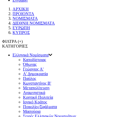
Εγγραφή
ΑΡΧΙΚΗ
ΠΡΟΙΟΝΤΑ
ΝΟΜΙΣΜΑΤΑ
ΔΙΕΘΝΗ ΝΟΜΙΣΜΑΤΑ
ΕΥΡΩΠΗ
ΚΥΠΡΟΣ
ΦΙΛΤΡΑ (
+
)
ΚΑΤΗΓΟΡΙΕΣ
Ελληνικά Νομίσματα
Καποδίστριας
Όθωνας
Γεώργιος A'
Α' Δημοκρατία
Παύλος
Κωνσταντίνος Β'
Μεταπολίτευση
Αναμνηστικά
Κρητική Πολιτεία
Ιονικό Κράτος
Ποικιλίες/Σφάλματα
Μασούρια
Σειρές Ελληνικών Νομισμάτων