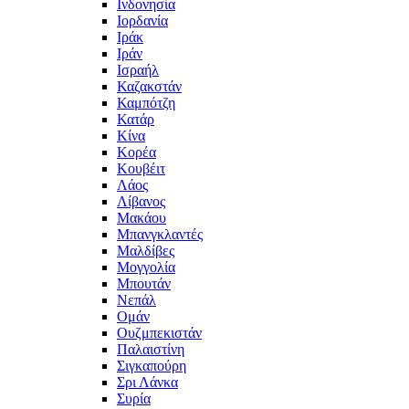
Ινδονησία
Ιορδανία
Ιράκ
Ιράν
Ισραήλ
Καζακστάν
Καμπότζη
Κατάρ
Κίνα
Κορέα
Κουβέιτ
Λάος
Λίβανος
Μακάου
Μπανγκλαντές
Μαλδίβες
Μογγολία
Μπουτάν
Νεπάλ
Ομάν
Ουζμπεκιστάν
Παλαιστίνη
Σιγκαπούρη
Σρι Λάνκα
Συρία