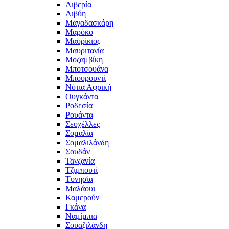
Λιβερία
Λιβύη
Μαγαδασκάρη
Μαρόκο
Μαυρίκιος
Μαυριτανία
Μοζαμβίκη
Μποτσουάνα
Μπουρουντί
Νότια Αφρική
Ουγκάντα
Ροδεσία
Ρουάντα
Σευχέλλες
Σομαλία
Σομαλιλάνδη
Σουδάν
Τανζανία
Τζιμπουτί
Τυνησία
Μαλάουι
Καμερούν
Γκάνα
Ναμίμπια
Σουαζιλάνδη