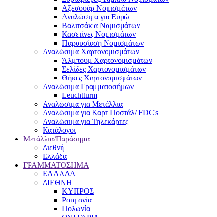
Αξεσουάρ Νομισμάτων
Αναλώσιμα για Ευρώ
Βαλιτσάκια Νομισμάτων
Κασετίνες Νομισμάτων
Παρουσίαση Νομισμάτων
Αναλώσιμα Χαρτονομισμάτων
Άλμπουμ Χαρτονομισμάτων
Σελίδες Χαρτονομισμάτων
Θήκες Χαρτονομισμάτων
Αναλώσιμα Γραμματοσήμων
Leuchtturm
Αναλώσιμα για Μετάλλια
Αναλώσιμα για Καρτ Ποστάλ/ FDC's
Αναλώσιμα για Τηλεκάρτες
Κατάλογοι
Μετάλλια/Παράσημα
Διεθνή
Ελλάδα
ΓΡΑΜΜΑΤΟΣΗΜΑ
ΕΛΛΑΔΑ
ΔΙΕΘΝΗ
ΚΥΠΡΟΣ
Ρουμανία
Πολωνία