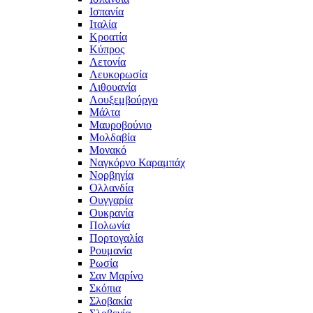
Ισπανία
Ιταλία
Κροατία
Κύπρος
Λετονία
Λευκορωσία
Λιθουανία
Λουξεμβούργο
Μάλτα
Μαυροβούνιο
Μολδαβία
Μονακό
Ναγκόρνο Καραμπάχ
Νορβηγία
Ολλανδία
Ουγγαρία
Ουκρανία
Πολωνία
Πορτογαλία
Ρουμανία
Ρωσία
Σαν Μαρίνο
Σκόπια
Σλοβακία