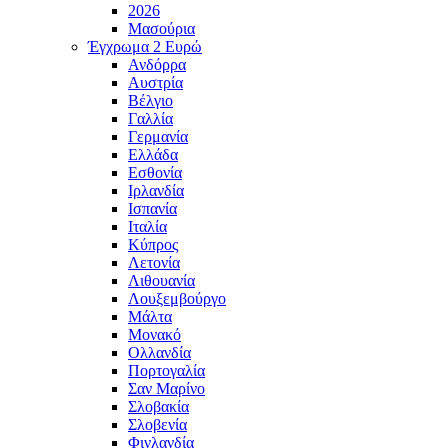
2026
Μασούρια
Έγχρωμα 2 Ευρώ
Ανδόρρα
Αυστρία
Βέλγιο
Γαλλία
Γερμανία
Ελλάδα
Εσθονία
Ιρλανδία
Ισπανία
Ιταλία
Κύπρος
Λετονία
Λιθουανία
Λουξεμβούργο
Μάλτα
Μονακό
Ολλανδία
Πορτογαλία
Σαν Μαρίνο
Σλοβακία
Σλοβενία
Φινλανδία