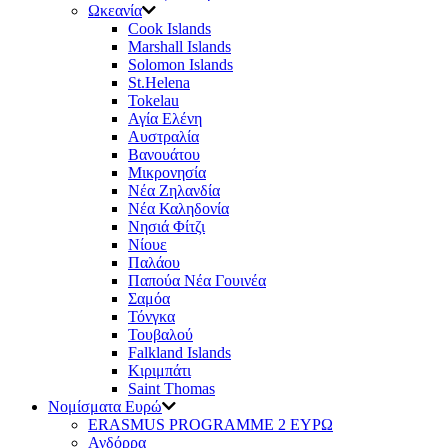
Ωκεανία
Cook Islands
Μarshall Islands
Solomon Islands
St.Helena
Tokelau
Αγία Ελένη
Αυστραλία
Βανουάτου
Μικρονησία
Νέα Ζηλανδία
Νέα Καληδονία
Νησιά Φίτζι
Νίουε
Παλάου
Παπούα Νέα Γουινέα
Σαμόα
Τόνγκα
Τουβαλού
Falkland Islands
Κιριμπάτι
Saint Thomas
Νομίσματα Ευρώ
ERASMUS PROGRAMME 2 ΕΥΡΩ
Ανδόρρα