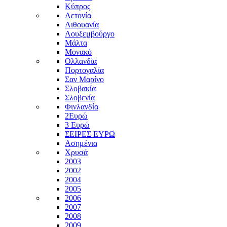
Κύπρος
Λετονία
Λιθουανία
Λουξεμβούργο
Μάλτα
Μονακό
Ολλανδία
Πορτογαλία
Σαν Μαρίνο
Σλοβακία
Σλοβενία
Φινλανδία
2Ευρώ
3 Ευρώ
ΣΕΙΡΕΣ ΕΥΡΩ
Ασημένια
Χρυσά
2003
2002
2004
2005
2006
2007
2008
2009