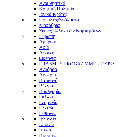
Αναμνηστικά
Κρητική Πολιτεία
Ιονικό Κράτος
Ποικιλίες/Σφάλματα
Μασούρια
Σειρές Ελληνικών Νομισμάτων
Ευρώπη
Αμερική
Ασία
Αφρική
Ωκεανία
ERASMUS PROGRAMME 2 ΕΥΡΩ
Ανδόρρα
Αυστρία
Βατικανό
Βέλγιο
Βουλγαρία
Γαλλία
Γερμανία
Ελλάδα
Εσθονία
Ιρλανδία
Ισπανία
Ιταλία
Κροατία