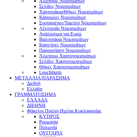
Άλμπουμ Νομισμάτων
Σελίδες Νομισμάτων
Χαρτονάκια/Θήκες Νομισμάτων
Κάψουλες Νομισμάτων
Συρταριέρες/Ταμπλό Νομισμάτων
Αξεσουάρ Νομισμάτων
Αναλώσιμα για Ευρώ
Βαλιτσάκια Νομισμάτων
Κασετίνες Νομισμάτων
Παρουσίαση Νομισμάτων
Άλμπουμ Χαρτονομισμάτων
Σελίδες Χαρτονομισμάτων
Θήκες Χαρτονομισμάτων
Leuchtturm
ΜΕΤΑΛΛΙΑ/ΠΑΡΑΣΗΜΑ
Διεθνή
Ελλάδα
ΓΡΑΜΜΑΤΟΣΗΜΑ
ΕΛΛΑΔΑ
ΔΙΕΘΝΗ
Φάκελοι Πρώτη Ημέρα Κυκλοφορίας
ΚΥΠΡΟΣ
Ρουμανία
Πολωνία
ΟΥΓΓΑΡΙΑ