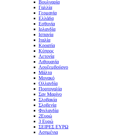
Βουλγαρία
Γαλλία
Γερμανία
Ελλάδα
Εσθονία
Ιρλανδία
Ισπανία
Ιταλία
Κροατία
Κύπρος
Λετονία
Λιθουανία
Λουξεμβούργο
Μάλτα
Μονακό
Ολλανδία
Πορτογαλία
Σαν Μαρίνο
Σλοβακία
Σλοβενία
Φινλανδία
2Ευρώ
3 Ευρώ
ΣΕΙΡΕΣ ΕΥΡΩ
Ασημένια