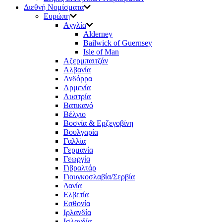
Διεθνή Νομίσματα
Ευρώπη
Aγγλία
Αlderney
Bailwick of Guernsey
Isle of Man
Aζερμπαιτζάν
Αλβανία
Ανδόρρα
Αρμενία
Αυστρία
Βατικανό
Βέλγιο
Βοσνία & Ερζεγοβίνη
Βουλγαρία
Γαλλία
Γερμανία
Γεωργία
Γιβραλτάρ
Γιουγκοσλαβία/Σερβία
Δανία
Ελβετία
Εσθονία
Ιρλανδία
Ισλανδία