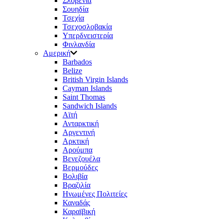
Σλοβενία
Σουηδία
Τσεχία
Τσεχοσλοβακία
Υπερδνειστερία
Φινλανδία
Αμερική
Barbados
Belize
British Virgin Islands
Cayman Islands
Saint Thomas
Sandwich Islands
Αϊτή
Ανταρκτική
Αργεντινή
Αρκτική
Αρούμπα
Βενεζουέλα
Βερμούδες
Βολιβία
Βραζιλία
Ηνωμένες Πολιτείες
Καναδάς
Καραϊβική