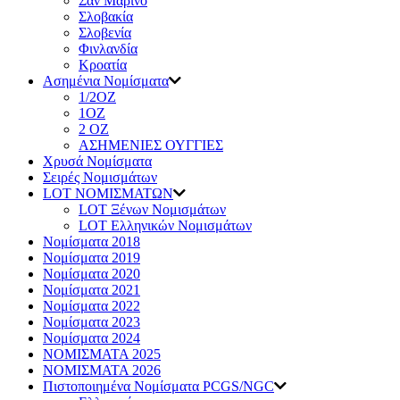
Σαν Μαρίνο
Σλοβακία
Σλοβενία
Φινλανδία
Κροατία
Ασημένια Νομίσματα
1/2ΟΖ
1ΟΖ
2 OZ
ΑΣΗΜΕΝΙΕΣ ΟΥΓΓΙΕΣ
Χρυσά Νομίσματα
Σειρές Νομισμάτων
LOT ΝΟΜΙΣΜΑΤΩΝ
LOT Ξένων Νομισμάτων
LOT Ελληνικών Νομισμάτων
Νομίσματα 2018
Νομίσματα 2019
Νομίσματα 2020
Νομίσματα 2021
Νομίσματα 2022
Νομίσματα 2023
Νομίσματα 2024
ΝΟΜΙΣΜΑΤΑ 2025
ΝΟΜΙΣΜΑΤΑ 2026
Πιστοποιημένα Νομίσματα PCGS/NGC