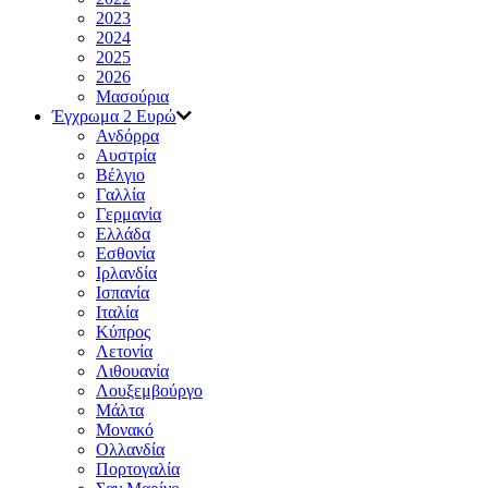
2023
2024
2025
2026
Μασούρια
Έγχρωμα 2 Ευρώ
Ανδόρρα
Αυστρία
Βέλγιο
Γαλλία
Γερμανία
Ελλάδα
Εσθονία
Ιρλανδία
Ισπανία
Ιταλία
Κύπρος
Λετονία
Λιθουανία
Λουξεμβούργο
Μάλτα
Μονακό
Ολλανδία
Πορτογαλία