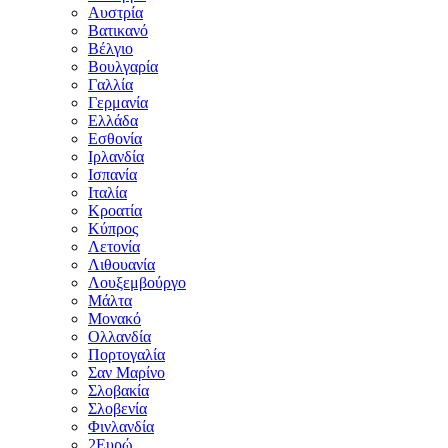
Αυστρία
Βατικανό
Βέλγιο
Βουλγαρία
Γαλλία
Γερμανία
Ελλάδα
Εσθονία
Ιρλανδία
Ισπανία
Ιταλία
Κροατία
Κύπρος
Λετονία
Λιθουανία
Λουξεμβούργο
Μάλτα
Μονακό
Ολλανδία
Πορτογαλία
Σαν Μαρίνο
Σλοβακία
Σλοβενία
Φινλανδία
2Ευρώ