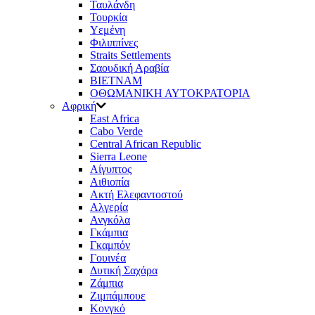
Ταυλάνδη
Τουρκία
Υεμένη
Φιλιππίνες
Straits Settlements
Σαουδική Αραβία
ΒΙΕΤΝΑΜ
ΟΘΩΜΑΝΙΚΗ ΑΥΤΟΚΡΑΤΟΡΙΑ
Αφρική
East Africa
Cabo Verde
Central African Republic
Sierra Leone
Αίγυπτος
Αιθιοπία
Ακτή Ελεφαντοστού
Αλγερία
Ανγκόλα
Γκάμπια
Γκαμπόν
Γουινέα
Δυτική Σαχάρα
Ζάμπια
Ζιμπάμπουε
Κονγκό