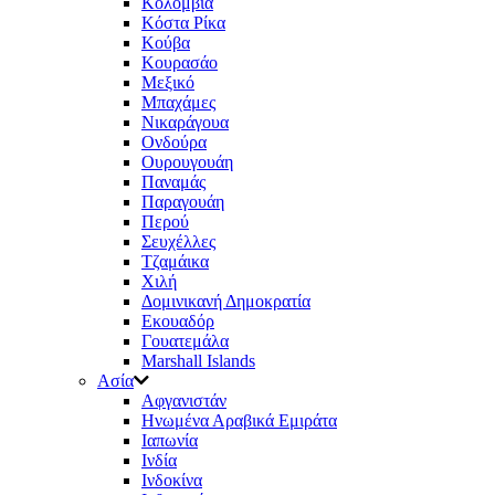
Κολομβία
Κόστα Ρίκα
Κούβα
Κουρασάο
Μεξικό
Μπαχάμες
Νικαράγουα
Ονδούρα
Ουρουγουάη
Παναμάς
Παραγουάη
Περού
Σευχέλλες
Τζαμάικα
Χιλή
Δομινικανή Δημοκρατία
Εκουαδόρ
Γουατεμάλα
Marshall Islands
Ασία
Αφγανιστάν
Ηνωμένα Αραβικά Εμιράτα
Ιαπωνία
Ινδία
Ινδοκίνα