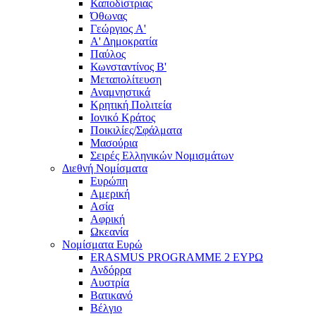
Καποδίστριας
Όθωνας
Γεώργιος A'
Α' Δημοκρατία
Παύλος
Κωνσταντίνος Β'
Μεταπολίτευση
Αναμνηστικά
Κρητική Πολιτεία
Ιονικό Κράτος
Ποικιλίες/Σφάλματα
Μασούρια
Σειρές Ελληνικών Νομισμάτων
Διεθνή Νομίσματα
Ευρώπη
Αμερική
Ασία
Αφρική
Ωκεανία
Νομίσματα Ευρώ
ERASMUS PROGRAMME 2 ΕΥΡΩ
Ανδόρρα
Αυστρία
Βατικανό
Βέλγιο