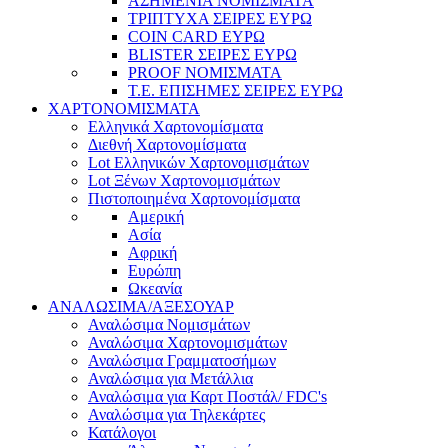
ΑΣΗΜΕΝΙΑ ΝΟΜΙΣΜΑΤΑ
ΤΡΙΠΤΥΧΑ ΣΕΙΡΕΣ ΕΥΡΩ
COIN CARD ΕΥΡΩ
BLISTER ΣΕΙΡΕΣ ΕΥΡΩ
PROOF ΝΟΜΙΣΜΑΤΑ
Τ.Ε. ΕΠΙΣΗΜΕΣ ΣΕΙΡΕΣ ΕΥΡΩ
ΧΑΡΤΟΝΟΜΙΣΜΑΤΑ
Eλληνικά Χαρτονομίσματα
Διεθνή Χαρτονομίσματα
Lot Ελληνικών Χαρτονομισμάτων
Lot Ξένων Χαρτονομισμάτων
Πιστοποιημένα Χαρτονομίσματα
Αμερική
Ασία
Αφρική
Ευρώπη
Ωκεανία
ΑΝΑΛΩΣΙΜΑ/ΑΞΕΣΟΥΑΡ
Αναλώσιμα Νομισμάτων
Αναλώσιμα Χαρτονομισμάτων
Αναλώσιμα Γραμματοσήμων
Αναλώσιμα για Μετάλλια
Αναλώσιμα για Καρτ Ποστάλ/ FDC's
Αναλώσιμα για Τηλεκάρτες
Κατάλογοι