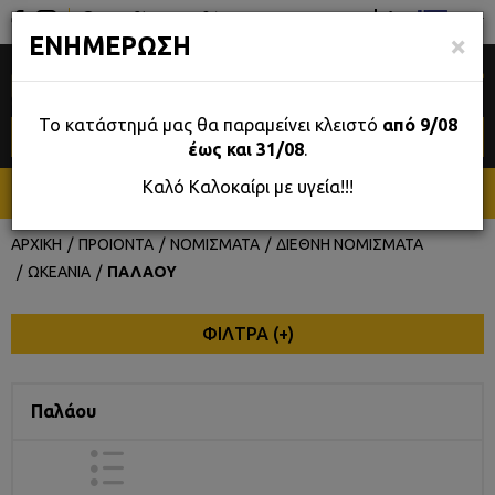
Σταδίου 39, Αθήνα
GR
×
ΕΝΗΜΕΡΩΣΗ
0
Το κατάστημά μας θα παραμείνει κλειστό
από 9/08
έως και 31/08
.
Καλό Καλοκαίρι με υγεία!!!
ΜΕΝΟΥ
ΑΡΧΙΚΗ
ΠΡΟΙΟΝΤΑ
ΝΟΜΙΣΜΑΤΑ
ΔΙΕΘΝΗ ΝΟΜΙΣΜΑΤΑ
ΩΚΕΑΝΙΑ
ΠΑΛΑΟΥ
ΦΙΛΤΡΑ (
+
)
Παλάου