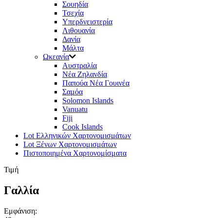
Σουηδία
Τσεχία
Υπερδνειστερία
Λιθουανία
Δανία
Μάλτα
Ωκεανία
Αυστραλία
Νέα Ζηλανδία
Παπούα Νέα Γουινέα
Σαμόα
Solomon Islands
Vanuatu
Fiji
Cook Islands
Lot Ελληνικών Χαρτονομισμάτων
Lot Ξένων Χαρτονομισμάτων
Πιστοποιημένα Χαρτονομίσματα
Τιμή
Γαλλία
Εμφάνιση: