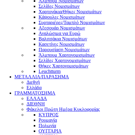
Άλμπουμ Νομισμάτων
Σελίδες Νομισμάτων
Χαρτονάκια/Θήκες Νομισμάτων
Κάψουλες Νομισμάτων
Συρταριέρες/Ταμπλό Νομισμάτων
Αξεσουάρ Νομισμάτων
Αναλώσιμα για Ευρώ
Βαλιτσάκια Νομισμάτων
Κασετίνες Νομισμάτων
Παρουσίαση Νομισμάτων
Άλμπουμ Χαρτονομισμάτων
Σελίδες Χαρτονομισμάτων
Θήκες Χαρτονομισμάτων
Leuchtturm
ΜΕΤΑΛΛΙΑ/ΠΑΡΑΣΗΜΑ
Διεθνή
Ελλάδα
ΓΡΑΜΜΑΤΟΣΗΜΑ
ΕΛΛΑΔΑ
ΔΙΕΘΝΗ
Φάκελοι Πρώτη Ημέρα Κυκλοφορίας
ΚΥΠΡΟΣ
Ρουμανία
Πολωνία
ΟΥΓΓΑΡΙΑ