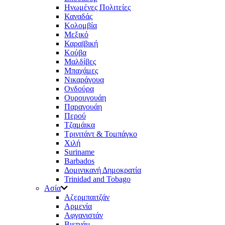
Ηνωμένες Πολιτείες
Καναδάς
Κολομβία
Μεξικό
Καραϊβική
Κούβα
Μαλδίβες
Μπαχάμες
Νικαράγουα
Ονδούρα
Ουρουγουάη
Παραγουάη
Περού
Τζαμάικα
Τρινιτάντ & Τομπάγκο
Χιλή
Suriname
Barbados
Δομινικανή Δημοκρατία
Trinidad and Tobago
Ασία
Aζερμπαιτζάν
Αρμενία
Αφγανιστάν
Βιετνάμ