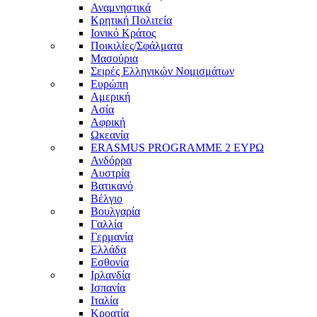
Αναμνηστικά
Κρητική Πολιτεία
Ιονικό Κράτος
Ποικιλίες/Σφάλματα
Μασούρια
Σειρές Ελληνικών Νομισμάτων
Ευρώπη
Αμερική
Ασία
Αφρική
Ωκεανία
ERASMUS PROGRAMME 2 ΕΥΡΩ
Ανδόρρα
Αυστρία
Βατικανό
Βέλγιο
Βουλγαρία
Γαλλία
Γερμανία
Ελλάδα
Εσθονία
Ιρλανδία
Ισπανία
Ιταλία
Κροατία