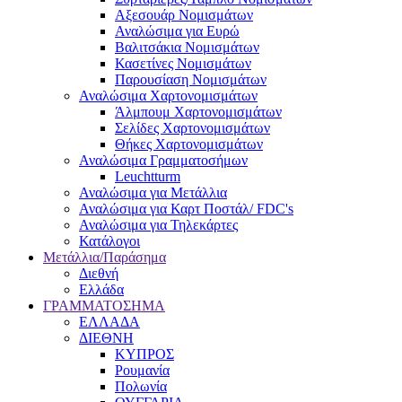
Αξεσουάρ Νομισμάτων
Αναλώσιμα για Ευρώ
Βαλιτσάκια Νομισμάτων
Κασετίνες Νομισμάτων
Παρουσίαση Νομισμάτων
Αναλώσιμα Χαρτονομισμάτων
Άλμπουμ Χαρτονομισμάτων
Σελίδες Χαρτονομισμάτων
Θήκες Χαρτονομισμάτων
Αναλώσιμα Γραμματοσήμων
Leuchtturm
Αναλώσιμα για Μετάλλια
Αναλώσιμα για Καρτ Ποστάλ/ FDC's
Αναλώσιμα για Τηλεκάρτες
Κατάλογοι
Μετάλλια/Παράσημα
Διεθνή
Ελλάδα
ΓΡΑΜΜΑΤΟΣΗΜΑ
ΕΛΛΑΔΑ
ΔΙΕΘΝΗ
ΚΥΠΡΟΣ
Ρουμανία
Πολωνία