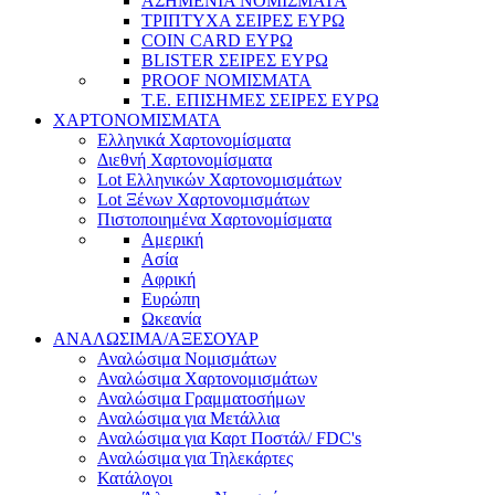
ΑΣΗΜΕΝΙΑ ΝΟΜΙΣΜΑΤΑ
ΤΡΙΠΤΥΧΑ ΣΕΙΡΕΣ ΕΥΡΩ
COIN CARD ΕΥΡΩ
BLISTER ΣΕΙΡΕΣ ΕΥΡΩ
PROOF ΝΟΜΙΣΜΑΤΑ
Τ.Ε. ΕΠΙΣΗΜΕΣ ΣΕΙΡΕΣ ΕΥΡΩ
ΧΑΡΤΟΝΟΜΙΣΜΑΤΑ
Eλληνικά Χαρτονομίσματα
Διεθνή Χαρτονομίσματα
Lot Ελληνικών Χαρτονομισμάτων
Lot Ξένων Χαρτονομισμάτων
Πιστοποιημένα Χαρτονομίσματα
Αμερική
Ασία
Αφρική
Ευρώπη
Ωκεανία
ΑΝΑΛΩΣΙΜΑ/ΑΞΕΣΟΥΑΡ
Αναλώσιμα Νομισμάτων
Αναλώσιμα Χαρτονομισμάτων
Αναλώσιμα Γραμματοσήμων
Αναλώσιμα για Μετάλλια
Αναλώσιμα για Καρτ Ποστάλ/ FDC's
Αναλώσιμα για Τηλεκάρτες
Κατάλογοι