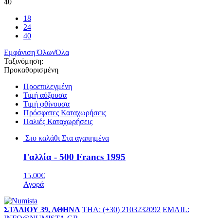
40
18
24
40
Εμφάνιση Όλων
Όλα
Ταξινόμηση:
Προκαθορισμένη
Προεπιλεγμένη
Τιμή αύξουσα
Τιμή φθίνουσα
Πρόσφατες Καταχωρήσεις
Παλιές Καταχωρήσεις
Στο καλάθι
Στα αγαπημένα
Γαλλία - 500 Francs 1995
15,00€
Αγορά
ΣΤΑΔΙΟΥ 39, ΑΘΗΝΑ
ΤΗΛ: (+30) 2103232092
EMAIL: