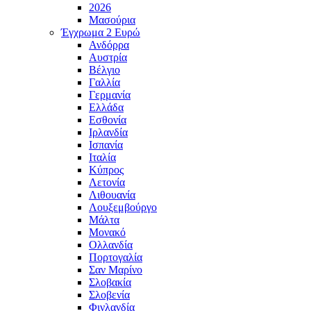
2026
Μασούρια
Έγχρωμα 2 Ευρώ
Ανδόρρα
Αυστρία
Βέλγιο
Γαλλία
Γερμανία
Ελλάδα
Εσθονία
Ιρλανδία
Ισπανία
Ιταλία
Κύπρος
Λετονία
Λιθουανία
Λουξεμβούργο
Μάλτα
Μονακό
Ολλανδία
Πορτογαλία
Σαν Μαρίνο
Σλοβακία
Σλοβενία
Φινλανδία