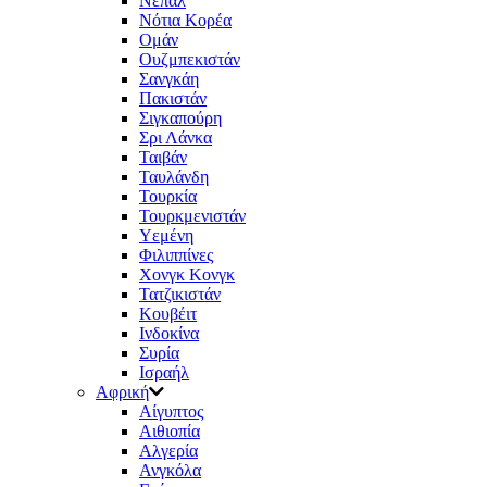
Νεπάλ
Νότια Κορέα
Ομάν
Ουζμπεκιστάν
Σανγκάη
Πακιστάν
Σιγκαπούρη
Σρι Λάνκα
Ταιβάν
Ταυλάνδη
Τουρκία
Τουρκμενιστάν
Υεμένη
Φιλιππίνες
Χονγκ Κονγκ
Τατζικιστάν
Κουβέιτ
Ινδοκίνα
Συρία
Ισραήλ
Αφρική
Aίγυπτος
Αιθιοπία
Αλγερία
Ανγκόλα