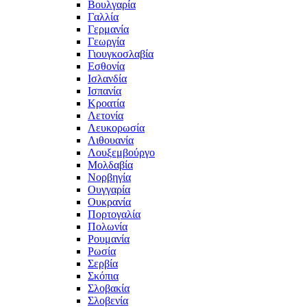
Βουλγαρία
Γαλλία
Γερμανία
Γεωργία
Γιουγκοσλαβία
Εσθονία
Ισλανδία
Ισπανία
Κροατία
Λετονία
Λευκορωσία
Λιθουανία
Λουξεμβούργο
Μολδαβία
Νορβηγία
Ουγγαρία
Ουκρανία
Πορτογαλία
Πολωνία
Ρουμανία
Ρωσία
Σερβία
Σκόπια
Σλοβακία
Σλοβενία