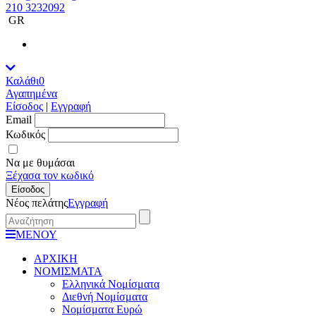
210 3232092
GR
Καλάθι
0
Αγαπημένα
Είσοδος
|
Εγγραφή
Εmail
Κωδικός
Να με θυμάσαι
Ξέχασα τον κωδικό
Είσοδος
Νέος πελάτης
Εγγραφή
ΜΕΝΟΥ
ΑΡΧΙΚΗ
ΝΟΜΙΣΜΑΤΑ
Ελληνικά Νομίσματα
Διεθνή Νομίσματα
Νομίσματα Ευρώ