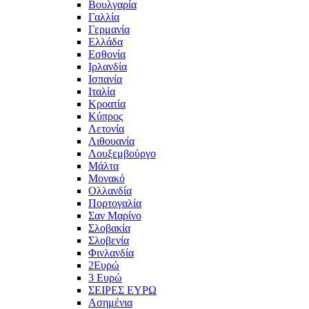
Βουλγαρία
Γαλλία
Γερμανία
Ελλάδα
Εσθονία
Ιρλανδία
Ισπανία
Ιταλία
Κροατία
Κύπρος
Λετονία
Λιθουανία
Λουξεμβούργο
Μάλτα
Μονακό
Ολλανδία
Πορτογαλία
Σαν Μαρίνο
Σλοβακία
Σλοβενία
Φινλανδία
2Ευρώ
3 Ευρώ
ΣΕΙΡΕΣ ΕΥΡΩ
Ασημένια