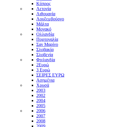
Κύπρος
Λετονία
Λιθουανία
Λουξεμβούργο
Μάλτα
Μονακό
Ολλανδία
Πορτογαλία
Σαν Μαρίνο
Σλοβακία
Σλοβενία
Φινλανδία
2Ευρώ
3 Ευρώ
ΣΕΙΡΕΣ ΕΥΡΩ
Ασημένια
Χρυσά
2003
2002
2004
2005
2006
2007
2008
2009