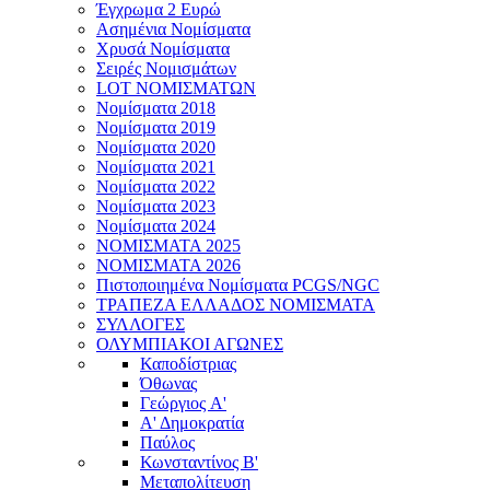
Έγχρωμα 2 Ευρώ
Ασημένια Νομίσματα
Χρυσά Νομίσματα
Σειρές Νομισμάτων
LOT ΝΟΜΙΣΜΑΤΩΝ
Νομίσματα 2018
Νομίσματα 2019
Νομίσματα 2020
Νομίσματα 2021
Νομίσματα 2022
Νομίσματα 2023
Νομίσματα 2024
ΝΟΜΙΣΜΑΤΑ 2025
ΝΟΜΙΣΜΑΤΑ 2026
Πιστοποιημένα Νομίσματα PCGS/NGC
ΤΡΑΠΕΖΑ ΕΛΛΑΔΟΣ ΝΟΜΙΣΜΑΤΑ
ΣΥΛΛΟΓΕΣ
ΟΛΥΜΠΙΑΚΟΙ ΑΓΩΝΕΣ
Καποδίστριας
Όθωνας
Γεώργιος A'
Α' Δημοκρατία
Παύλος
Κωνσταντίνος Β'
Μεταπολίτευση