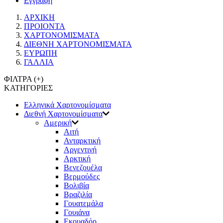
Εγγραφή
ΑΡΧΙΚΗ
ΠΡΟΙΟΝΤΑ
ΧΑΡΤΟΝΟΜΙΣΜΑΤΑ
ΔΙΕΘΝΗ ΧΑΡΤΟΝΟΜΙΣΜΑΤΑ
ΕΥΡΩΠΗ
ΓΑΛΛΙΑ
ΦΙΛΤΡΑ (
+
)
ΚΑΤΗΓΟΡΙΕΣ
Eλληνικά Χαρτονομίσματα
Διεθνή Χαρτονομίσματα
Αμερική
Αιτή
Ανταρκτική
Αργεντινή
Αρκτική
Βενεζουέλα
Βερμούδες
Βολιβία
Βραζιλία
Γουατεμάλα
Γουιάνα
Εκουαδόρ