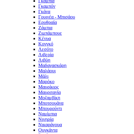
Γκάμπια
Γκαμπόν
Γκάνα
Γουινέα - Μπισάου
Ερυθραία
Ζάμπια
Ζιμπάμπουε
Κένυα
Κονγκό
Λεσότο
Λιβερία
Λιβύη
Μαδαγασκάρη
Μαλάουι
Μάλι
Μαρόκο
Μαυρίκιος
Μαυριτανία
Μοζαμβίκη
Μποτσουάνα
Μπουρούντι
Ναμίμπια
Νιγηρία
Νικαράγουα
Ουγκάντα