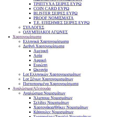
ΤΡΙΠΤΥΧΑ ΣΕΙΡΕΣ ΕΥΡΩ
COIN CARD ΕΥΡΩ
BLISTER ΣΕΙΡΕΣ ΕΥΡΩ
PROOF ΝΟΜΙΣΜΑΤΑ
Τ.Ε. ΕΠΙΣΗΜΕΣ ΣΕΙΡΕΣ ΕΥΡΩ
ΣΥΛΛΟΓΕΣ
ΟΛΥΜΠΙΑΚΟΙ ΑΓΩΝΕΣ
Χαρτονομίσματα
Eλληνικά Χαρτονομίσματα
Διεθνή Χαρτονομίσματα
Αμερική
Ασία
Αφρική
Ευρώπη
Ωκεανία
Lot Ελληνικών Χαρτονομισμάτων
Lot Ξένων Χαρτονομισμάτων
Πιστοποιημένα Χαρτονομίσματα
Αναλώσιμα/Αξεσουάρ
Αναλώσιμα Νομισμάτων
Άλμπουμ Νομισμάτων
Σελίδες Νομισμάτων
Χαρτονάκια/Θήκες Νομισμάτων
Κάψουλες Νομισμάτων
Συρταριέρες/Ταμπλό Νομισμάτων