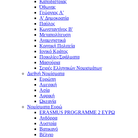
Καποδίστριας
Όθωνας
Γεώργιος A'
Α' Δημοκρατία
Παύλος
Κωνσταντίνος Β'
Μεταπολίτευση
Αναμνηστικά
Κρητική Πολιτεία
Ιονικό Κράτος
Ποικιλίες/Σφάλματα
Μασούρια
Σειρές Ελληνικών Νομισμάτων
Διεθνή Νομίσματα
Ευρώπη
Αμερική
Ασία
Αφρική
Ωκεανία
Νομίσματα Ευρώ
ERASMUS PROGRAMME 2 ΕΥΡΩ
Ανδόρρα
Αυστρία
Βατικανό
Βέλγιο