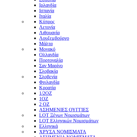
Ιρλανδία
Ισπανία
Ιταλία
Κύπρος
Λετονία
Λιθουανία
Λουξεμβούργο
Μάλτα
Μονακό
Ολλανδία
Πορτογαλία
Σαν Μαρίνο
Σλοβακία
Σλοβενία
Φινλανδία
Κροατία
1/2ΟΖ
1ΟΖ
2 OZ
ΑΣΗΜΕΝΙΕΣ ΟΥΓΓΙΕΣ
LOT Ξένων Νομισμάτων
LOT Ελληνικών Νομισμάτων
Ελληνικά
ΧΡΥΣΑ ΝΟΜΙΣΜΑΤΑ