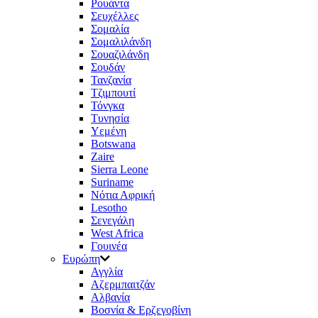
Ρουάντα
Σευχέλλες
Σομαλία
Σομαλιλάνδη
Σουαζιλάνδη
Σουδάν
Τανζανία
Τζιμπουτί
Τόνγκα
Τυνησία
Υεμένη
Botswana
Zaire
Sierra Leone
Suriname
Νότια Αφρική
Lesotho
Σενεγάλη
West Africa
Γουινέα
Ευρώπη
Αγγλία
Αζερμπαιτζάν
Αλβανία
Βοσνία & Ερζεγοβίνη