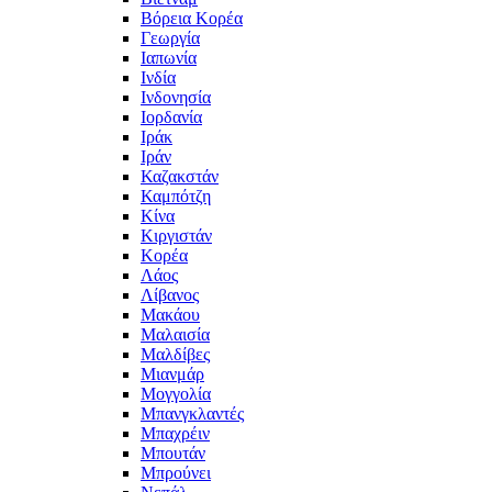
Βόρεια Κορέα
Γεωργία
Ιαπωνία
Ινδία
Ινδονησία
Ιορδανία
Ιράκ
Ιράν
Καζακστάν
Καμπότζη
Κίνα
Κιργιστάν
Κορέα
Λάος
Λίβανος
Μακάου
Μαλαισία
Μαλδίβες
Μιανμάρ
Μογγολία
Μπανγκλαντές
Μπαχρέιν
Μπουτάν
Μπρούνει