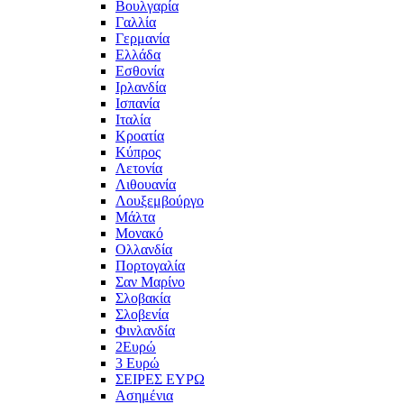
Βουλγαρία
Γαλλία
Γερμανία
Ελλάδα
Εσθονία
Ιρλανδία
Ισπανία
Ιταλία
Κροατία
Κύπρος
Λετονία
Λιθουανία
Λουξεμβούργο
Μάλτα
Μονακό
Ολλανδία
Πορτογαλία
Σαν Μαρίνο
Σλοβακία
Σλοβενία
Φινλανδία
2Ευρώ
3 Ευρώ
ΣΕΙΡΕΣ ΕΥΡΩ
Ασημένια