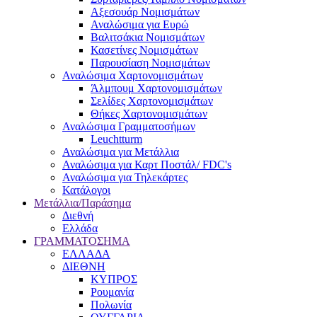
Αξεσουάρ Νομισμάτων
Αναλώσιμα για Ευρώ
Βαλιτσάκια Νομισμάτων
Κασετίνες Νομισμάτων
Παρουσίαση Νομισμάτων
Αναλώσιμα Χαρτονομισμάτων
Άλμπουμ Χαρτονομισμάτων
Σελίδες Χαρτονομισμάτων
Θήκες Χαρτονομισμάτων
Αναλώσιμα Γραμματοσήμων
Leuchtturm
Αναλώσιμα για Μετάλλια
Αναλώσιμα για Καρτ Ποστάλ/ FDC's
Αναλώσιμα για Τηλεκάρτες
Κατάλογοι
Μετάλλια/Παράσημα
Διεθνή
Ελλάδα
ΓΡΑΜΜΑΤΟΣΗΜΑ
ΕΛΛΑΔΑ
ΔΙΕΘΝΗ
ΚΥΠΡΟΣ
Ρουμανία
Πολωνία