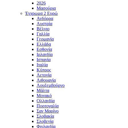
2026
Μασούρια
Έγχρωμα 2 Ευρώ
Ανδόρρα
Αυστρία
Βέλγιο
Γαλλία
Γερμανία
Ελλάδα
Εσθονία
Ιρλανδία
Ισπανία
Ιταλία
Κύπρος
Λετονία
Λιθουανία
Λουξεμβούργο
Μάλτα
Μονακό
Ολλανδία
Πορτογαλία
Σαν Μαρίνο
Σλοβακία
Σλοβενία
Φινλανδία