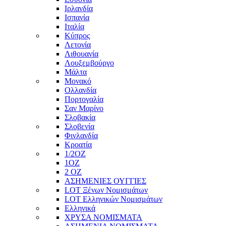
Ιρλανδία
Ισπανία
Ιταλία
Κύπρος
Λετονία
Λιθουανία
Λουξεμβούργο
Μάλτα
Μονακό
Ολλανδία
Πορτογαλία
Σαν Μαρίνο
Σλοβακία
Σλοβενία
Φινλανδία
Κροατία
1/2ΟΖ
1ΟΖ
2 OZ
ΑΣΗΜΕΝΙΕΣ ΟΥΓΓΙΕΣ
LOT Ξένων Νομισμάτων
LOT Ελληνικών Νομισμάτων
Ελληνικά
ΧΡΥΣΑ ΝΟΜΙΣΜΑΤΑ