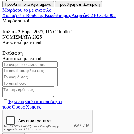
Προσθήκη στα Αγαπημένα
Προσθήκη στη Σύγκριση
Μοιράσου το με ένα φίλο
Χρειάζεστε Βοήθεια;
Καλέστε μας Δωρεάν!
210 3232092
Μοιράσου το!
Ιταλία - 2 Ευρώ 2025, UNC 'Jubilee'
ΝΟΜΙΣΜΑΤΑ 2025
Αποστολή με e-mail
Εκτύπωση
Αποστολή με e-mail
Το
όνομα
Το
του
email
Το
φίλου
του
όνομά
Το
σας
φίλου
σας
email
Το
σας
σας
μήνυμά
σας
Έχω διαβάσει και αποδεχτεί
τους Όρους Χρήσης