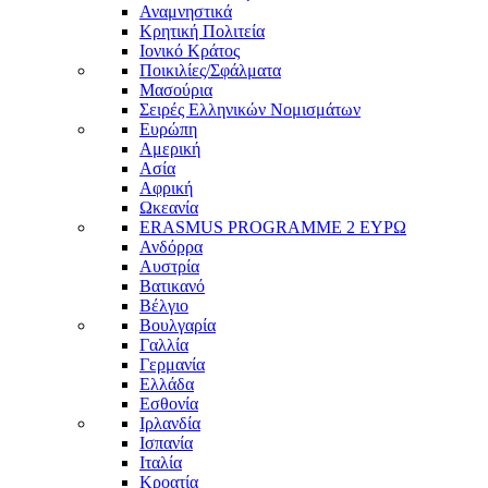
Αναμνηστικά
Κρητική Πολιτεία
Ιονικό Κράτος
Ποικιλίες/Σφάλματα
Μασούρια
Σειρές Ελληνικών Νομισμάτων
Ευρώπη
Αμερική
Ασία
Αφρική
Ωκεανία
ERASMUS PROGRAMME 2 ΕΥΡΩ
Ανδόρρα
Αυστρία
Βατικανό
Βέλγιο
Βουλγαρία
Γαλλία
Γερμανία
Ελλάδα
Εσθονία
Ιρλανδία
Ισπανία
Ιταλία
Κροατία