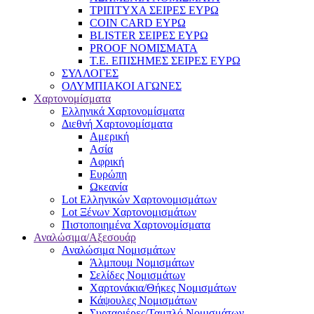
ΤΡΙΠΤΥΧΑ ΣΕΙΡΕΣ ΕΥΡΩ
COIN CARD ΕΥΡΩ
BLISTER ΣΕΙΡΕΣ ΕΥΡΩ
PROOF ΝΟΜΙΣΜΑΤΑ
Τ.Ε. ΕΠΙΣΗΜΕΣ ΣΕΙΡΕΣ ΕΥΡΩ
ΣΥΛΛΟΓΕΣ
ΟΛΥΜΠΙΑΚΟΙ ΑΓΩΝΕΣ
Χαρτονομίσματα
Eλληνικά Χαρτονομίσματα
Διεθνή Χαρτονομίσματα
Αμερική
Ασία
Αφρική
Ευρώπη
Ωκεανία
Lot Ελληνικών Χαρτονομισμάτων
Lot Ξένων Χαρτονομισμάτων
Πιστοποιημένα Χαρτονομίσματα
Αναλώσιμα/Αξεσουάρ
Αναλώσιμα Νομισμάτων
Άλμπουμ Νομισμάτων
Σελίδες Νομισμάτων
Χαρτονάκια/Θήκες Νομισμάτων
Κάψουλες Νομισμάτων
Συρταριέρες/Ταμπλό Νομισμάτων