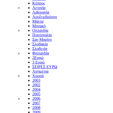
Κύπρος
Λετονία
Λιθουανία
Λουξεμβούργο
Μάλτα
Μονακό
Ολλανδία
Πορτογαλία
Σαν Μαρίνο
Σλοβακία
Σλοβενία
Φινλανδία
2Ευρώ
3 Ευρώ
ΣΕΙΡΕΣ ΕΥΡΩ
Ασημένια
Χρυσά
2003
2002
2004
2005
2006
2007
2008
2009