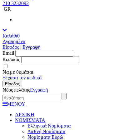
210 3232092
GR
Καλάθι
0
Αγαπημένα
Είσοδος
|
Εγγραφή
Εmail
Κωδικός
Να με θυμάσαι
Ξέχασα τον κωδικό
Είσοδος
Νέος πελάτης
Εγγραφή
ΜΕΝΟΥ
ΑΡΧΙΚΗ
ΝΟΜΙΣΜΑΤΑ
Ελληνικά Νομίσματα
Διεθνή Νομίσματα
Νομίσματα Ευρώ