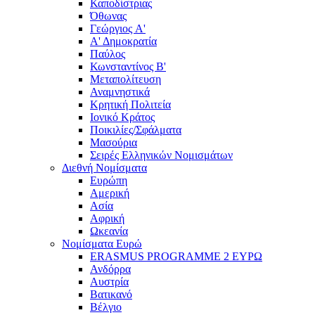
Καποδίστριας
Όθωνας
Γεώργιος A'
Α' Δημοκρατία
Παύλος
Κωνσταντίνος Β'
Μεταπολίτευση
Αναμνηστικά
Κρητική Πολιτεία
Ιονικό Κράτος
Ποικιλίες/Σφάλματα
Μασούρια
Σειρές Ελληνικών Νομισμάτων
Διεθνή Νομίσματα
Ευρώπη
Αμερική
Ασία
Αφρική
Ωκεανία
Νομίσματα Ευρώ
ERASMUS PROGRAMME 2 ΕΥΡΩ
Ανδόρρα
Αυστρία
Βατικανό
Βέλγιο