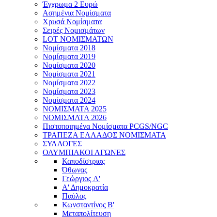
Έγχρωμα 2 Ευρώ
Ασημένια Νομίσματα
Χρυσά Νομίσματα
Σειρές Νομισμάτων
LOT ΝΟΜΙΣΜΑΤΩΝ
Νομίσματα 2018
Νομίσματα 2019
Νομίσματα 2020
Νομίσματα 2021
Νομίσματα 2022
Νομίσματα 2023
Νομίσματα 2024
ΝΟΜΙΣΜΑΤΑ 2025
ΝΟΜΙΣΜΑΤΑ 2026
Πιστοποιημένα Νομίσματα PCGS/NGC
ΤΡΑΠΕΖΑ ΕΛΛΑΔΟΣ ΝΟΜΙΣΜΑΤΑ
ΣΥΛΛΟΓΕΣ
ΟΛΥΜΠΙΑΚΟΙ ΑΓΩΝΕΣ
Καποδίστριας
Όθωνας
Γεώργιος A'
Α' Δημοκρατία
Παύλος
Κωνσταντίνος Β'
Μεταπολίτευση