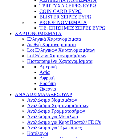
ΑΣΗΜΕΝΙΑ ΝΟΜΙΣΜΑΤΑ
ΤΡΙΠΤΥΧΑ ΣΕΙΡΕΣ ΕΥΡΩ
COIN CARD ΕΥΡΩ
BLISTER ΣΕΙΡΕΣ ΕΥΡΩ
PROOF ΝΟΜΙΣΜΑΤΑ
Τ.Ε. ΕΠΙΣΗΜΕΣ ΣΕΙΡΕΣ ΕΥΡΩ
ΧΑΡΤΟΝΟΜΙΣΜΑΤΑ
Eλληνικά Χαρτονομίσματα
Διεθνή Χαρτονομίσματα
Lot Ελληνικών Χαρτονομισμάτων
Lot Ξένων Χαρτονομισμάτων
Πιστοποιημένα Χαρτονομίσματα
Αμερική
Ασία
Αφρική
Ευρώπη
Ωκεανία
ΑΝΑΛΩΣΙΜΑ/ΑΞΕΣΟΥΑΡ
Αναλώσιμα Νομισμάτων
Αναλώσιμα Χαρτονομισμάτων
Αναλώσιμα Γραμματοσήμων
Αναλώσιμα για Μετάλλια
Αναλώσιμα για Καρτ Ποστάλ/ FDC's
Αναλώσιμα για Τηλεκάρτες
Κατάλογοι