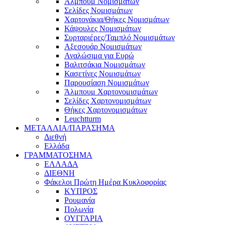
Άλμπουμ Νομισμάτων
Σελίδες Νομισμάτων
Χαρτονάκια/Θήκες Νομισμάτων
Κάψουλες Νομισμάτων
Συρταριέρες/Ταμπλό Νομισμάτων
Αξεσουάρ Νομισμάτων
Αναλώσιμα για Ευρώ
Βαλιτσάκια Νομισμάτων
Κασετίνες Νομισμάτων
Παρουσίαση Νομισμάτων
Άλμπουμ Χαρτονομισμάτων
Σελίδες Χαρτονομισμάτων
Θήκες Χαρτονομισμάτων
Leuchtturm
ΜΕΤΑΛΛΙΑ/ΠΑΡΑΣΗΜΑ
Διεθνή
Ελλάδα
ΓΡΑΜΜΑΤΟΣΗΜΑ
ΕΛΛΑΔΑ
ΔΙΕΘΝΗ
Φάκελοι Πρώτη Ημέρα Κυκλοφορίας
ΚΥΠΡΟΣ
Ρουμανία
Πολωνία
ΟΥΓΓΑΡΙΑ