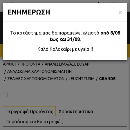
Σταδίου 39, Αθήνα
GR
×
ΕΝΗΜΕΡΩΣΗ
0
Το κατάστημά μας θα παραμείνει κλειστό
από 8/08
έως και 31/08
.
Καλό Καλοκαίρι με υγεία!!!
ΜΕΝΟΥ
ΑΡΧΙΚΗ
ΠΡΟΙΟΝΤΑ
ΑΝΑΛΩΣΙΜΑ/ΑΞΕΣΟΥΑΡ
ΑΝΑΛΩΣΙΜΑ ΧΑΡΤΟΝΟΜΙΣΜΑΤΩΝ
ΣΕΛΙΔΕΣ ΧΑΡΤΟΝΟΜΙΣΜΑΤΩΝ
LEUCHTTURM
GRANDE
Περιγραφή Προϊόντος
Χαρακτηριστικά
Παράδοση και Επιστροφές