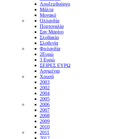
Λουξεμβούργο
Μάλτα
Μονακό
Ολλανδία
Πορτογαλία
Σαν Μαρίνο
Σλοβακία
Σλοβενία
Φινλανδία
2Ευρώ
3 Ευρώ
ΣΕΙΡΕΣ ΕΥΡΩ
Ασημένια
Χρυσά
2003
2002
2004
2005
2006
2007
2008
2009
2010
2011
2012