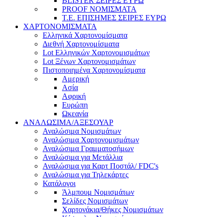
BLISTER ΣΕΙΡΕΣ ΕΥΡΩ
PROOF ΝΟΜΙΣΜΑΤΑ
Τ.Ε. ΕΠΙΣΗΜΕΣ ΣΕΙΡΕΣ ΕΥΡΩ
ΧΑΡΤΟΝΟΜΙΣΜΑΤΑ
Eλληνικά Χαρτονομίσματα
Διεθνή Χαρτονομίσματα
Lot Ελληνικών Χαρτονομισμάτων
Lot Ξένων Χαρτονομισμάτων
Πιστοποιημένα Χαρτονομίσματα
Αμερική
Ασία
Αφρική
Ευρώπη
Ωκεανία
ΑΝΑΛΩΣΙΜΑ/ΑΞΕΣΟΥΑΡ
Αναλώσιμα Νομισμάτων
Αναλώσιμα Χαρτονομισμάτων
Αναλώσιμα Γραμματοσήμων
Αναλώσιμα για Μετάλλια
Αναλώσιμα για Καρτ Ποστάλ/ FDC's
Αναλώσιμα για Τηλεκάρτες
Κατάλογοι
Άλμπουμ Νομισμάτων
Σελίδες Νομισμάτων
Χαρτονάκια/Θήκες Νομισμάτων