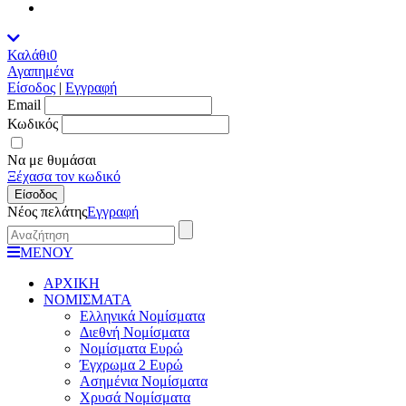
Καλάθι
0
Αγαπημένα
Είσοδος
|
Εγγραφή
Εmail
Κωδικός
Να με θυμάσαι
Ξέχασα τον κωδικό
Είσοδος
Νέος πελάτης
Εγγραφή
ΜΕΝΟΥ
ΑΡΧΙΚΗ
ΝΟΜΙΣΜΑΤΑ
Ελληνικά Νομίσματα
Διεθνή Νομίσματα
Νομίσματα Ευρώ
Έγχρωμα 2 Ευρώ
Ασημένια Νομίσματα
Χρυσά Νομίσματα