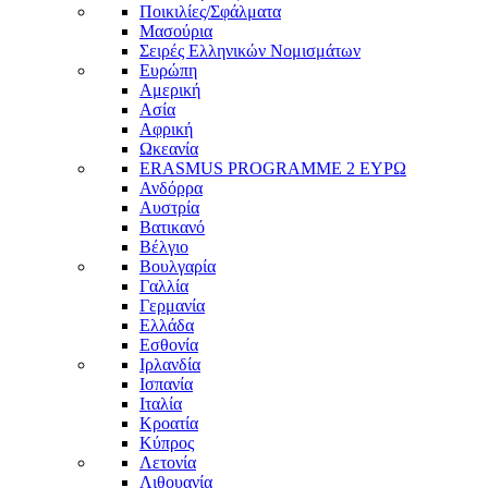
Ποικιλίες/Σφάλματα
Μασούρια
Σειρές Ελληνικών Νομισμάτων
Ευρώπη
Αμερική
Ασία
Αφρική
Ωκεανία
ERASMUS PROGRAMME 2 ΕΥΡΩ
Ανδόρρα
Αυστρία
Βατικανό
Βέλγιο
Βουλγαρία
Γαλλία
Γερμανία
Ελλάδα
Εσθονία
Ιρλανδία
Ισπανία
Ιταλία
Κροατία
Κύπρος
Λετονία
Λιθουανία