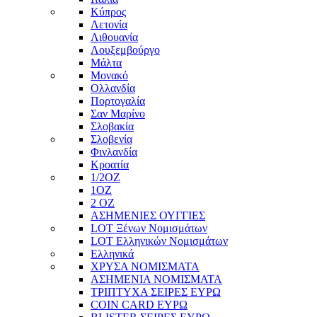
Κύπρος
Λετονία
Λιθουανία
Λουξεμβούργο
Μάλτα
Μονακό
Ολλανδία
Πορτογαλία
Σαν Μαρίνο
Σλοβακία
Σλοβενία
Φινλανδία
Κροατία
1/2ΟΖ
1ΟΖ
2 OZ
ΑΣΗΜΕΝΙΕΣ ΟΥΓΓΙΕΣ
LOT Ξένων Νομισμάτων
LOT Ελληνικών Νομισμάτων
Ελληνικά
ΧΡΥΣΑ ΝΟΜΙΣΜΑΤΑ
ΑΣΗΜΕΝΙΑ ΝΟΜΙΣΜΑΤΑ
ΤΡΙΠΤΥΧΑ ΣΕΙΡΕΣ ΕΥΡΩ
COIN CARD ΕΥΡΩ