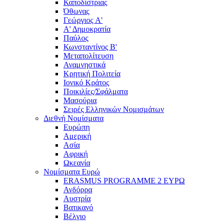
Καποδίστριας
Όθωνας
Γεώργιος A'
Α' Δημοκρατία
Παύλος
Κωνσταντίνος Β'
Μεταπολίτευση
Αναμνηστικά
Κρητική Πολιτεία
Ιονικό Κράτος
Ποικιλίες/Σφάλματα
Μασούρια
Σειρές Ελληνικών Νομισμάτων
Διεθνή Νομίσματα
Ευρώπη
Αμερική
Ασία
Αφρική
Ωκεανία
Νομίσματα Ευρώ
ERASMUS PROGRAMME 2 ΕΥΡΩ
Ανδόρρα
Αυστρία
Βατικανό
Βέλγιο