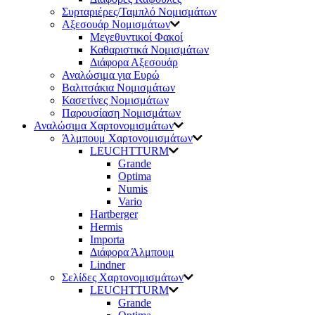
Συρταριέρες/Ταμπλό Νομισμάτων
Αξεσουάρ Νομισμάτων
Μεγεθυντικοί Φακοί
Καθαριστικά Νομισμάτων
Διάφορα Αξεσουάρ
Αναλώσιμα για Ευρώ
Βαλιτσάκια Νομισμάτων
Κασετίνες Νομισμάτων
Παρουσίαση Νομισμάτων
Αναλώσιμα Χαρτονομισμάτων
Άλμπουμ Χαρτονομισμάτων
LEUCHTTURM
Grande
Optima
Numis
Vario
Hartberger
Hermis
Importa
Διάφορα Άλμπουμ
Lindner
Σελίδες Χαρτονομισμάτων
LEUCHTTURM
Grande