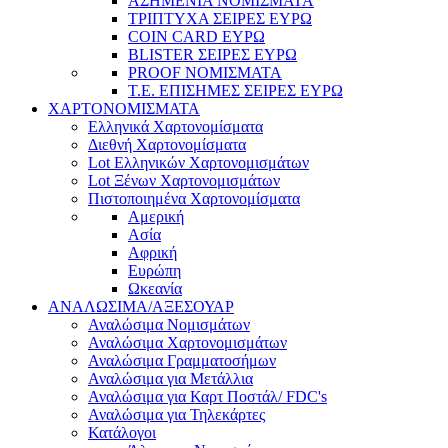
ΑΣΗΜΕΝΙΑ ΝΟΜΙΣΜΑΤΑ
ΤΡΙΠΤΥΧΑ ΣΕΙΡΕΣ ΕΥΡΩ
COIN CARD ΕΥΡΩ
BLISTER ΣΕΙΡΕΣ ΕΥΡΩ
PROOF ΝΟΜΙΣΜΑΤΑ
Τ.Ε. ΕΠΙΣΗΜΕΣ ΣΕΙΡΕΣ ΕΥΡΩ
ΧΑΡΤΟΝΟΜΙΣΜΑΤΑ
Eλληνικά Χαρτονομίσματα
Διεθνή Χαρτονομίσματα
Lot Ελληνικών Χαρτονομισμάτων
Lot Ξένων Χαρτονομισμάτων
Πιστοποιημένα Χαρτονομίσματα
Αμερική
Ασία
Αφρική
Ευρώπη
Ωκεανία
ΑΝΑΛΩΣΙΜΑ/ΑΞΕΣΟΥΑΡ
Αναλώσιμα Νομισμάτων
Αναλώσιμα Χαρτονομισμάτων
Αναλώσιμα Γραμματοσήμων
Αναλώσιμα για Μετάλλια
Αναλώσιμα για Καρτ Ποστάλ/ FDC's
Αναλώσιμα για Τηλεκάρτες
Κατάλογοι