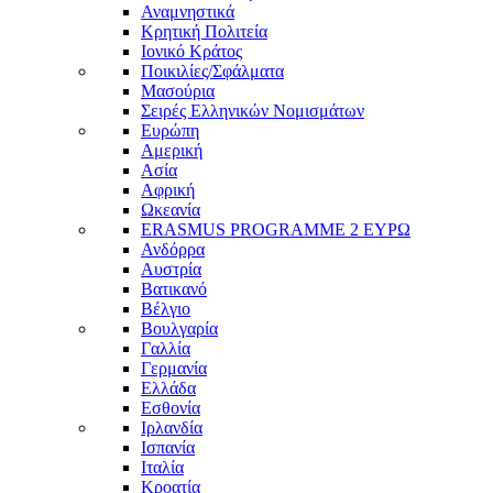
Αναμνηστικά
Κρητική Πολιτεία
Ιονικό Κράτος
Ποικιλίες/Σφάλματα
Μασούρια
Σειρές Ελληνικών Νομισμάτων
Ευρώπη
Αμερική
Ασία
Αφρική
Ωκεανία
ERASMUS PROGRAMME 2 ΕΥΡΩ
Ανδόρρα
Αυστρία
Βατικανό
Βέλγιο
Βουλγαρία
Γαλλία
Γερμανία
Ελλάδα
Εσθονία
Ιρλανδία
Ισπανία
Ιταλία
Κροατία