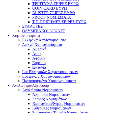
ΤΡΙΠΤΥΧΑ ΣΕΙΡΕΣ ΕΥΡΩ
COIN CARD ΕΥΡΩ
BLISTER ΣΕΙΡΕΣ ΕΥΡΩ
PROOF ΝΟΜΙΣΜΑΤΑ
Τ.Ε. ΕΠΙΣΗΜΕΣ ΣΕΙΡΕΣ ΕΥΡΩ
ΣΥΛΛΟΓΕΣ
ΟΛΥΜΠΙΑΚΟΙ ΑΓΩΝΕΣ
Χαρτονομίσματα
Eλληνικά Χαρτονομίσματα
Διεθνή Χαρτονομίσματα
Αμερική
Ασία
Αφρική
Ευρώπη
Ωκεανία
Lot Ελληνικών Χαρτονομισμάτων
Lot Ξένων Χαρτονομισμάτων
Πιστοποιημένα Χαρτονομίσματα
Αναλώσιμα/Αξεσουάρ
Αναλώσιμα Νομισμάτων
Άλμπουμ Νομισμάτων
Σελίδες Νομισμάτων
Χαρτονάκια/Θήκες Νομισμάτων
Κάψουλες Νομισμάτων
Συρταριέρες/Ταμπλό Νομισμάτων