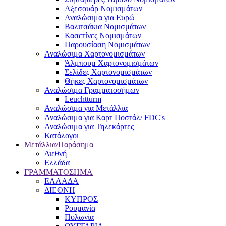
Αξεσουάρ Νομισμάτων
Αναλώσιμα για Ευρώ
Βαλιτσάκια Νομισμάτων
Κασετίνες Νομισμάτων
Παρουσίαση Νομισμάτων
Αναλώσιμα Χαρτονομισμάτων
Άλμπουμ Χαρτονομισμάτων
Σελίδες Χαρτονομισμάτων
Θήκες Χαρτονομισμάτων
Αναλώσιμα Γραμματοσήμων
Leuchtturm
Αναλώσιμα για Μετάλλια
Αναλώσιμα για Καρτ Ποστάλ/ FDC's
Αναλώσιμα για Τηλεκάρτες
Κατάλογοι
Μετάλλια/Παράσημα
Διεθνή
Ελλάδα
ΓΡΑΜΜΑΤΟΣΗΜΑ
ΕΛΛΑΔΑ
ΔΙΕΘΝΗ
ΚΥΠΡΟΣ
Ρουμανία
Πολωνία