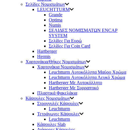
Σελίδες Νομισμάτων
LEUCHTTURM
Grande
Optima
Numis
ΣΕΛΙΔΕΣ ΝΟΜΙΣΜΑΤΩΝ ENCAP
SYSTEM
Σελίδες Για Ευρώ
Σελίδες Για Coin Card
Hartberger
Hermis
Χαρτονάκια/Θήκες Νομισμάτων
Χαρτονάκια Νομισμάτων
Leuchtturm Αυτοκόλλητα Μαύρο Χρώμα
Leuchtturm Αυτοκόλλητα Λευκό Χρώμα
Hartberger Με Αυτοκόλλητο
Hartberger Με Συρραπτικό
Πλαστικά Φακελάκια
Κάψουλες Νομισμάτων
Στρογγυλές Κάψουλες
Leuchtturm
Τετράγωνες Κάψουλες
Leuchtturm
Κάψουλες Slab
Διάφορες Κάψουλες