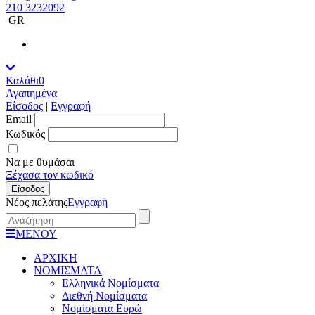
210 3232092
GR
Καλάθι
0
Αγαπημένα
Είσοδος
|
Εγγραφή
Εmail
Κωδικός
Να με θυμάσαι
Ξέχασα τον κωδικό
Είσοδος
Νέος πελάτης
Εγγραφή
ΜΕΝΟΥ
ΑΡΧΙΚΗ
ΝΟΜΙΣΜΑΤΑ
Ελληνικά Νομίσματα
Διεθνή Νομίσματα
Νομίσματα Ευρώ