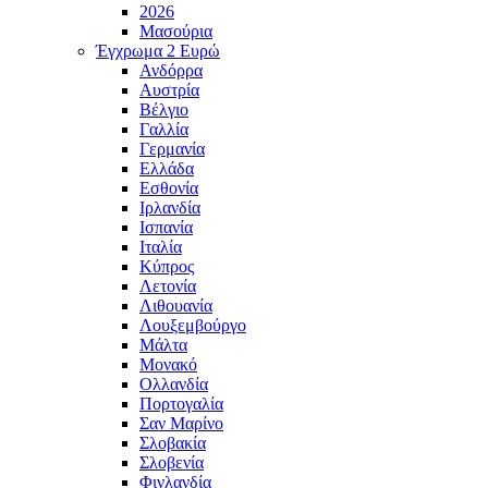
2026
Μασούρια
Έγχρωμα 2 Ευρώ
Ανδόρρα
Αυστρία
Βέλγιο
Γαλλία
Γερμανία
Ελλάδα
Εσθονία
Ιρλανδία
Ισπανία
Ιταλία
Κύπρος
Λετονία
Λιθουανία
Λουξεμβούργο
Μάλτα
Μονακό
Ολλανδία
Πορτογαλία
Σαν Μαρίνο
Σλοβακία
Σλοβενία
Φινλανδία