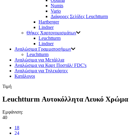
Optima
Numis
Vario
Διάφορες Σελίδες Leuchtturm
Hartberger
Lindner
Θήκες Χαρτονομισμάτων
Leuchtturm
Lindner
Αναλώσιμα Γραμματοσήμων
Leuchtturm
Αναλώσιμα για Μετάλλια
Αναλώσιμα για Καρτ Ποστάλ/ FDC's
Αναλώσιμα για Τηλεκάρτες
Κατάλογοι
Τιμή
Leuchtturm Αυτοκόλλητα Λευκό Χρώμα
Εμφάνιση:
40
18
24