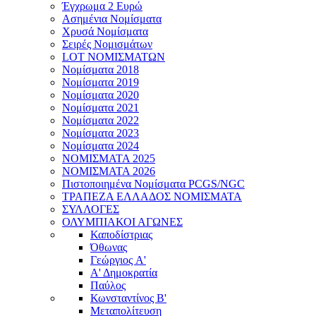
Έγχρωμα 2 Ευρώ
Ασημένια Νομίσματα
Χρυσά Νομίσματα
Σειρές Νομισμάτων
LOT ΝΟΜΙΣΜΑΤΩΝ
Νομίσματα 2018
Νομίσματα 2019
Νομίσματα 2020
Νομίσματα 2021
Νομίσματα 2022
Νομίσματα 2023
Νομίσματα 2024
ΝΟΜΙΣΜΑΤΑ 2025
ΝΟΜΙΣΜΑΤΑ 2026
Πιστοποιημένα Νομίσματα PCGS/NGC
ΤΡΑΠΕΖΑ ΕΛΛΑΔΟΣ ΝΟΜΙΣΜΑΤΑ
ΣΥΛΛΟΓΕΣ
ΟΛΥΜΠΙΑΚΟΙ ΑΓΩΝΕΣ
Καποδίστριας
Όθωνας
Γεώργιος A'
Α' Δημοκρατία
Παύλος
Κωνσταντίνος Β'
Μεταπολίτευση