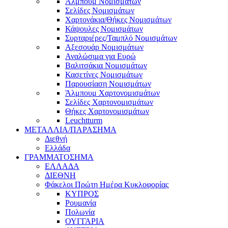
Άλμπουμ Νομισμάτων
Σελίδες Νομισμάτων
Χαρτονάκια/Θήκες Νομισμάτων
Κάψουλες Νομισμάτων
Συρταριέρες/Ταμπλό Νομισμάτων
Αξεσουάρ Νομισμάτων
Αναλώσιμα για Ευρώ
Βαλιτσάκια Νομισμάτων
Κασετίνες Νομισμάτων
Παρουσίαση Νομισμάτων
Άλμπουμ Χαρτονομισμάτων
Σελίδες Χαρτονομισμάτων
Θήκες Χαρτονομισμάτων
Leuchtturm
ΜΕΤΑΛΛΙΑ/ΠΑΡΑΣΗΜΑ
Διεθνή
Ελλάδα
ΓΡΑΜΜΑΤΟΣΗΜΑ
ΕΛΛΑΔΑ
ΔΙΕΘΝΗ
Φάκελοι Πρώτη Ημέρα Κυκλοφορίας
ΚΥΠΡΟΣ
Ρουμανία
Πολωνία
ΟΥΓΓΑΡΙΑ