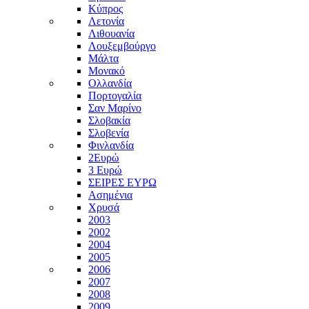
Κύπρος
Λετονία
Λιθουανία
Λουξεμβούργο
Μάλτα
Μονακό
Ολλανδία
Πορτογαλία
Σαν Μαρίνο
Σλοβακία
Σλοβενία
Φινλανδία
2Ευρώ
3 Ευρώ
ΣΕΙΡΕΣ ΕΥΡΩ
Ασημένια
Χρυσά
2003
2002
2004
2005
2006
2007
2008
2009