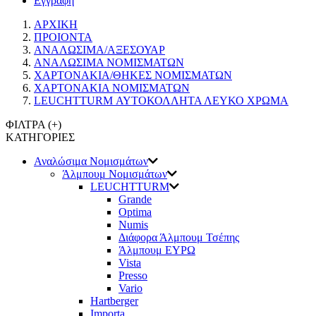
Εγγραφή
ΑΡΧΙΚΗ
ΠΡΟΙΟΝΤΑ
ΑΝΑΛΩΣΙΜΑ/ΑΞΕΣΟΥΑΡ
ΑΝΑΛΩΣΙΜΑ ΝΟΜΙΣΜΑΤΩΝ
ΧΑΡΤΟΝΑΚΙΑ/ΘΗΚΕΣ ΝΟΜΙΣΜΑΤΩΝ
ΧΑΡΤΟΝΑΚΙΑ ΝΟΜΙΣΜΑΤΩΝ
LEUCHTTURM ΑΥΤΟΚΟΛΛΗΤΑ ΛΕΥΚΟ ΧΡΩΜΑ
ΦΙΛΤΡΑ (
+
)
ΚΑΤΗΓΟΡΙΕΣ
Αναλώσιμα Νομισμάτων
Άλμπουμ Νομισμάτων
LEUCHTTURM
Grande
Optima
Numis
Διάφορα Άλμπουμ Τσέπης
Άλμπουμ ΕΥΡΩ
Vista
Presso
Vario
Hartberger
Importa