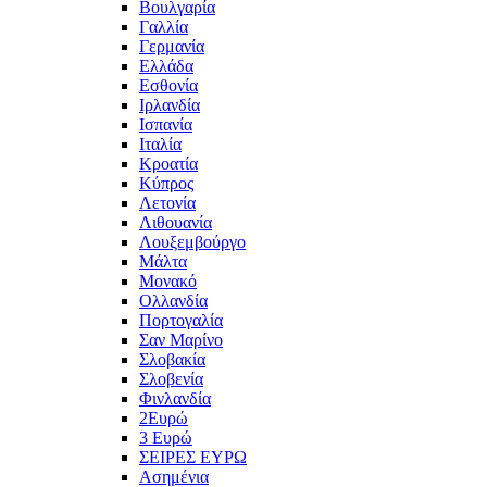
Βουλγαρία
Γαλλία
Γερμανία
Ελλάδα
Εσθονία
Ιρλανδία
Ισπανία
Ιταλία
Κροατία
Κύπρος
Λετονία
Λιθουανία
Λουξεμβούργο
Μάλτα
Μονακό
Ολλανδία
Πορτογαλία
Σαν Μαρίνο
Σλοβακία
Σλοβενία
Φινλανδία
2Ευρώ
3 Ευρώ
ΣΕΙΡΕΣ ΕΥΡΩ
Ασημένια