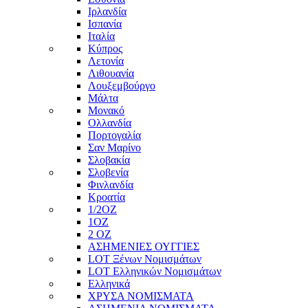
Ιρλανδία
Ισπανία
Ιταλία
Κύπρος
Λετονία
Λιθουανία
Λουξεμβούργο
Μάλτα
Μονακό
Ολλανδία
Πορτογαλία
Σαν Μαρίνο
Σλοβακία
Σλοβενία
Φινλανδία
Κροατία
1/2ΟΖ
1ΟΖ
2 OZ
ΑΣΗΜΕΝΙΕΣ ΟΥΓΓΙΕΣ
LOT Ξένων Νομισμάτων
LOT Ελληνικών Νομισμάτων
Ελληνικά
ΧΡΥΣΑ ΝΟΜΙΣΜΑΤΑ